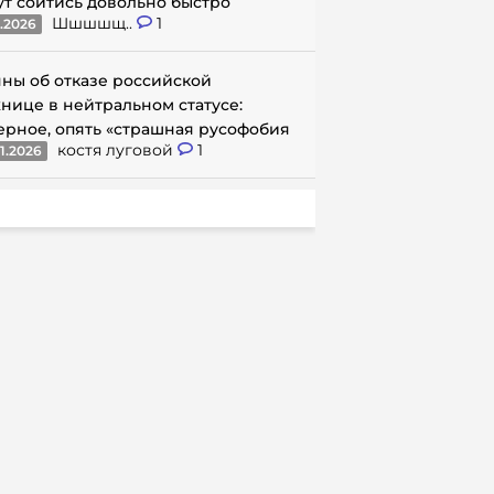
ут сойтись довольно быстро
Шшшшщ..
1
1.2026
ны об отказе российской
нице в нейтральном статусе:
ерное, опять «страшная русофобия
костя луговой
1
1.2026