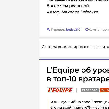
более чем реальной.
Автор: Maxence Lefebvre
Перевод:
betico310
Комментари
Система комментирования находитс
L’Equipe об ур
в топ-10 вратар
27.05.2026
Футб
«Он – лучший на своей позиции 
его на всей планете?!» – если в