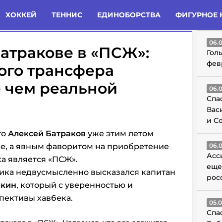
татьи
Комменты
Новости
ХОККЕЙ
ТЕННИС
ЕДИНОБОРСТВА
ФИГУРНОЕ 
ГО
06.
атракове в «ПСЖ»:
Гол
фев
ого трансфера
 чем реальной
06.
Спа
Вас
и С
то
Алексей Батраков
уже этим летом
е, а явным фаворитом на приобретение
06.
Асс
а является «ПСЖ».
еще
ика недвусмысленно высказался капитан
рос
шкин
, который с уверенностью и
пективы хавбека.
05.
Спа