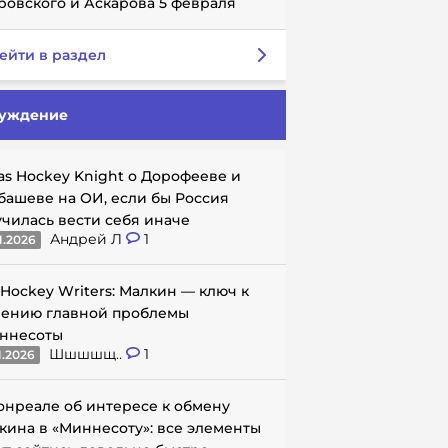
ровского и Аскарова 5 февраля
ейти в раздел
уждение
as Hockey Knight о Дорофееве и
башеве на ОИ, если бы Россия
училась вести себя иначе
Андрей Л
1
1.2026
 Hockey Writers: Малкин — ключ к
ению главной проблемы
ннесоты
Шшшшщ..
1
1.2026
онреале об интересе к обмену
кина в «Миннесоту»: все элементы