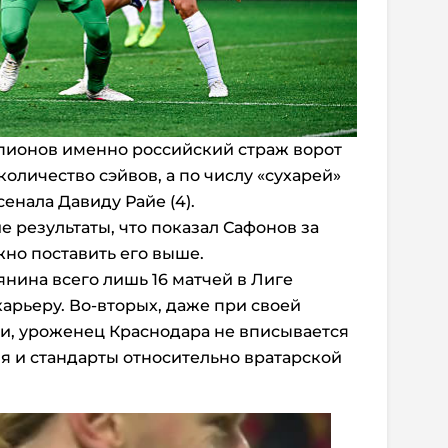
мпионов именно российский страж ворот
оличество сэйвов, а по числу «сухарей»
сенала Давиду Райе (4).
 результаты, что показал Сафонов за
жно поставить его выше.
янина всего лишь 16 матчей в Лиге
карьеру. Во-вторых, даже при своей
и, уроженец Краснодара не вписывается
я и стандарты относительно вратарской