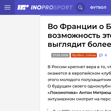
Иностранцы о спорте России:
С
ФУТБОЛ
Во Франции о Б
возможность эт
выглядит более
27.05.2026
Футбол. статьи
0
В России крепнет вера в то, ч
окажется в европейском клуб
этого молодого полузащитник
О будущем своего одноклубн
«Локомотива»
Антон Митрю
энтузиазмом смотрит на перс