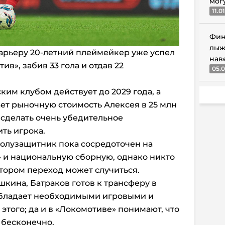
мог
11.0
Фин
лыж
арьеру 20-летний плеймейкер уже успел
нав
ив», забив 33 гола и отдав 22
05.0
ким клубом действует до 2029 года, а
ает рыночную стоимость Алексея в 25 млн
 сделать очень убедительное
ть игрока.
полузащитник пока сосредоточен на
 и национальную сборную, однако никто
отором переход может случиться.
шкина, Батраков готов к трансферу в
 обладает необходимыми игровыми и
этого; да и в «Локомотиве» понимают, что
 бесконечно.