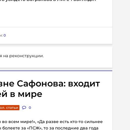
и:
0
я на реконструкции.
овне Сафонова: входит
ей в мире
ол. статьи
0
во всем мире!», «Да разве есть кто-то сильнее
ы болеете за «ПСЖ», то за последние два года