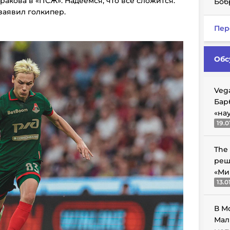
ракова в «ПСЖ». Надеемся, что все сложится.
Боб
 заявил голкипер.
Пер
Обс
Veg
Бар
«на
19.0
The
реш
«Ми
13.0
В М
Мал