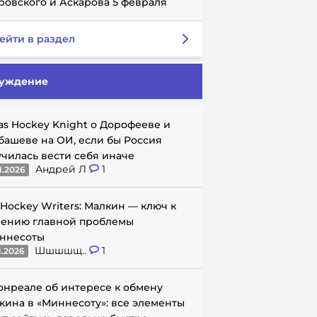
ровского и Аскарова 5 февраля
ейти в раздел
уждение
as Hockey Knight о Дорофееве и
башеве на ОИ, если бы Россия
училась вести себя иначе
Андрей Л
1
1.2026
 Hockey Writers: Малкин — ключ к
ению главной проблемы
ннесоты
Шшшшщ..
1
1.2026
онреале об интересе к обмену
кина в «Миннесоту»: все элементы