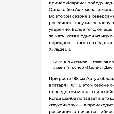
принёс «Марлис» победу над «
Однако без Ахтямова команда
Во втором сезоне в североа
россиянин получил основную 
уверенно. Более того, он ещё
за матч, хотя в одной из игр 
периодов — тогда на лёд вы
Хильдеби.
«Именно Ахтямов — главная при
главный тренер «Марлис» Джон 
При росте 188 см Артур обла
вратаря НХЛ. В этом сезоне 
проведя три матча в сильней
Когда шайба попадает в его 
«глухой» звук — а происходит 
россиянин отличается гибкос