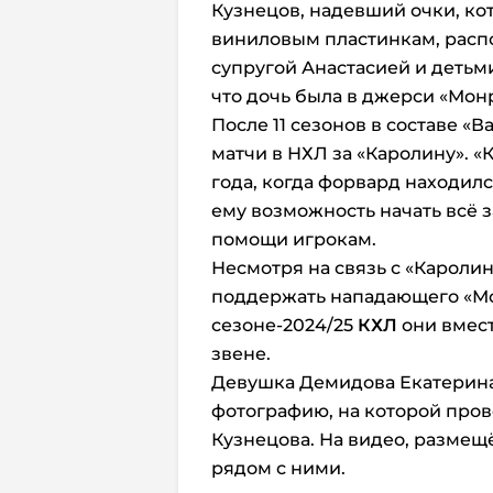
Кузнецов, надевший очки, ко
виниловым пластинкам, распо
супругой Анастасией и детьм
что дочь была в джерси «Мон
После 11 сезонов в составе 
матчи в НХЛ за «Каролину». «
года, когда форвард находил
ему возможность начать всё 
помощи игрокам.
Несмотря на связь с «Каролин
поддержать нападающего «М
сезоне-2024/25
КХЛ
они вмест
звене.
Девушка Демидова Екатерина
фотографию, на которой пров
Кузнецова. На видео, размещ
рядом с ними.