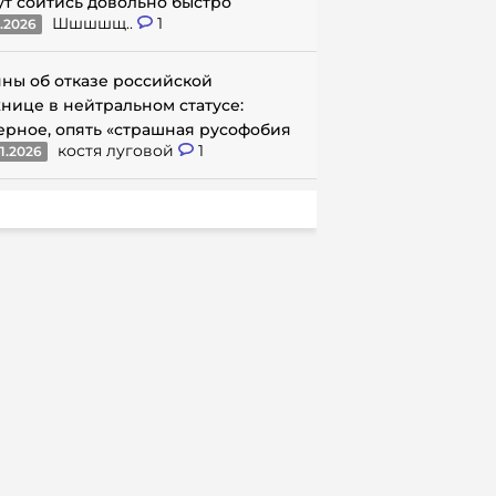
ут сойтись довольно быстро
Шшшшщ..
1
1.2026
ны об отказе российской
нице в нейтральном статусе:
ерное, опять «страшная русофобия
костя луговой
1
1.2026