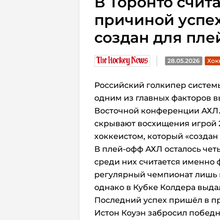
В Торонто счит
причиной успех
создан для пл
28.05.2026
Хок
Российский голкипер систе
одним из главных факторов в
Восточной конференции АХЛ.
скрывают восхищения игрой 2
хоккеистом, который «создан 
В плей-офф АХЛ осталось чет
среди них считается именно 
регулярный чемпионат лишь н
однако в Кубке Колдера выд
Последний успех пришёл в пр
Истон Коуэн забросил победн