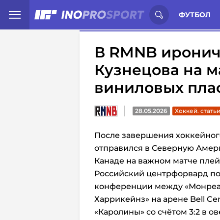
Иностранцы о спорте России:
С
ФУТБОЛ
В RMNB иронич
Кузнецова на м
виниловых пла
28.05.2026
Хоккей. стать
После завершения хоккейног
отправился в Северную Амери
Канаде на важном матче плей
Российский центрфорвард по
конференции между «Монреал
Харрикейнз» на арене Bell Ce
«Каролины» со счётом 3:2 в о