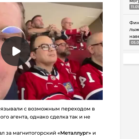
мог
11.0
Фин
лыж
нав
05.0
вязывали с возможным переходом в
го агента, однако сделка так и не
пал за магнитогорский
«Металлург»
и