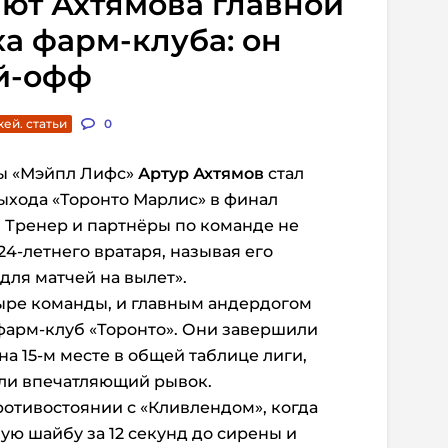
ают Ахтямова главной
а фарм-клуба: он
ей-офф
кей. статьи
0
мы «Мэйпл Лифс»
Артур Ахтямов
стал
ыхода «Торонто Марлис» в финал
 Тренер и партнёры по команде не
4-летнего вратаря, называя его
для матчей на вылет».
ыре команды, и главным андердогом
фарм-клуб «Торонто». Они завершили
а 15-м месте в общей таблице лиги,
али впечатляющий рывок.
отивостоянии с «Кливлендом», когда
ую шайбу за 12 секунд до сирены и