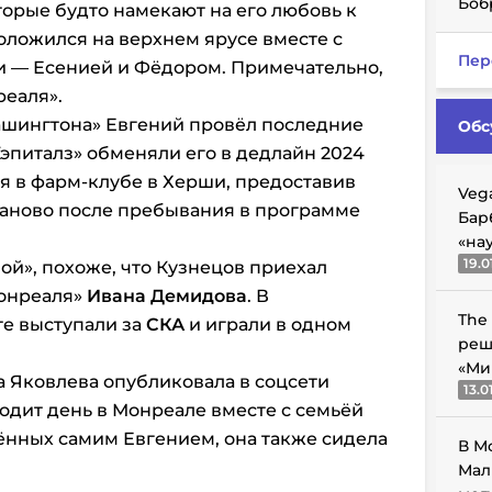
Боб
торые будто намекают на его любовь к
ложился на верхнем ярусе вместе с
Пер
и — Есенией и Фёдором. Примечательно,
реаля».
«Вашингтона» Евгений провёл последние
Обс
Кэпиталз» обменяли его в дедлайн 2024
ся в фарм-клубе в Херши, предоставив
Veg
заново после пребывания в программе
Бар
«на
19.0
ой», похоже, что Кузнецов приехал
онреаля»
Ивана Демидова
. В
The
е выступали за
СКА
и играли в одном
реш
«Ми
 Яковлева опубликовала в соцсети
13.0
одит день в Монреале вместе с семьёй
ённых самим Евгением, она также сидела
В М
Мал