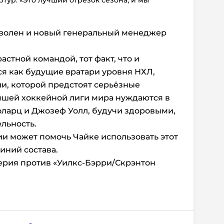
ртур. «Это лучший отрезок сезона, и мы
волен и новый генеральный менеджер
астной командой, тот факт, что и
ся как будущие вратари уровня НХЛ,
и, которой предстоят серьёзные
чшей хоккейной лиги мира нуждаются в
толарц и Джозеф Уолл, будучи здоровыми,
льность.
ии может помочь Чайке использовать этот
иний состава.
ерия против «Уилкс-Бэрри/Скрэнтон