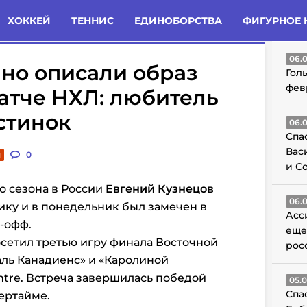
татьи
Комменты
Новости
ХОККЕЙ
ТЕННИС
ЕДИНОБОРСТВА
ФИГУРНОЕ 
ГО
06.
но описали образ
Гол
фев
атче НХЛ: любитель
стинок
06.
Спа
Вас
и
0
и С
о сезона в России
Евгений Кузнецов
06.
ку и в понедельник был замечен в
Асс
-офф.
еще
сетил третью игру финала Восточной
рос
ь Канадиенс» и «Каролиной
ntre. Встреча завершилась победой
05.
Спа
вертайме.