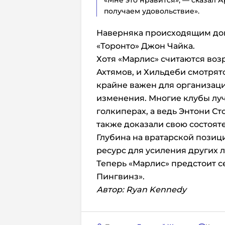
«Мне это нравится», — сказал А
получаем удовольствие».
Наверняка происходящим до
«Торонто» Джон Чайка.
Хотя «Марлис» считаются возр
Ахтямов, и Хильдеби смотрят
крайне важен для организаци
изменения. Многие клубы лу
голкиперах, а ведь Энтони С
также доказали свою состояте
Глубина на вратарской позиц
ресурс для усиления других л
Теперь «Марлис» предстоит с
Пингвинз».
Автор: Ryan Kennedy