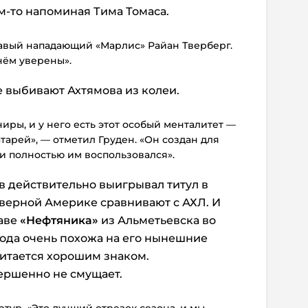
м-то напоминая Тима Томаса.
равый нападающий «Марлис» Райан Тверберг.
нём уверены».
выбивают Ахтямова из колеи.
иры, и у него есть этот особый менталитет —
тарей», — отметил Груден. «Он создан для
и полностью им воспользовался».
в действительно выигрывал титул в
еверной Америке сравнивают с АХЛ. И
аве
«Нефтяника»
из Альметьевска во
ода очень похожа на его нынешние
читается хорошим знаком.
ершенно не смущает.