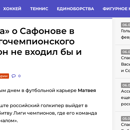
татьи
Комменты
Новости
ХОККЕЙ
ТЕННИС
ЕДИНОБОРСТВА
ФИГУРНОЕ 
ГО
06.
а» о Сафонове в
Гол
фев
гочемпионского
он не входил бы и
06.
Спа
Вас
и С
арии
0
06.
вным днем в футбольной карьере
Матвея
Асс
еще
рос
ште российский голкипер выйдет в
итву Лиги чемпионов, где его команда
05.
налом».
Спа