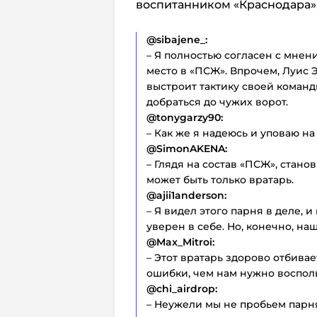
воспитанником «Краснодара»,
@sibajene_:
– Я полностью согласен с мнен
место в «ПСЖ». Впрочем, Луис 
выстроит тактику своей команд
добраться до чужих ворот.
@tonygarzy90:
– Как же я надеюсь и уповаю на
@SimonAKENA:
– Глядя на состав «ПСЖ», стан
может быть только вратарь.
@ajii1anderson:
– Я видел этого парня в деле, и
уверен в себе. Но, конечно, на
@Max_Mitroi:
– Этот вратарь здорово отбивае
ошибки, чем нам нужно восполь
@chi_airdrop:
– Неужели мы не пробьем парня