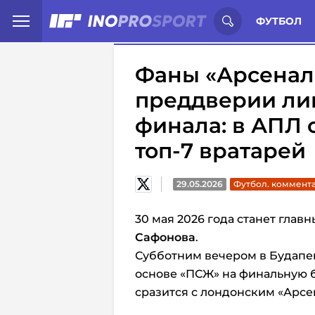
Иностранцы о спорте России:
С
ФУТБОЛ
Фаны «Арсенал
преддверии ли
финала: в АПЛ 
топ-7 вратарей
29.05.2026
Футбол. коммент
30 мая 2026 года станет гла
Сафонова
.
Субботним вечером в Будапе
основе «ПСЖ» на финальную б
сразится с лондонским «Арсе