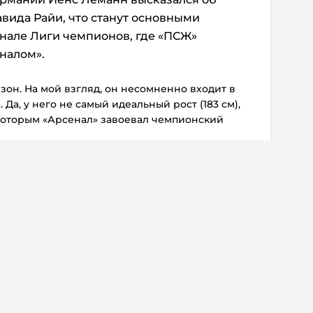
вида Райи, что станут основными
нале Лиги чемпионов, где «ПСЖ»
налом».
зон. На мой взгляд, он несомненно входит в
Да, у него не самый идеальный рост (183 см),
 которым «Арсенал» завоевал чемпионский
не очень хорошо сыграл в первом
ей», но во втором поединке выглядел лучше,
ений. Однако для меня Райя выглядит чуть
аявил Леманн в интервью изданию
Merkur
.