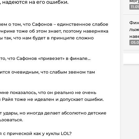
мог
 надеются на его ошибки.
11.0
Фин
ием о том, что Сафонов – единственное слабое
лыж
Энрике тоже об этом знает, поэтому наверняка
нав
ы так, что нам будет в принципе сложно
05.0
 то, что Сафонов «привезет» в финале…
овится очевидным, что слабым звеном там
 мне показалось, что он реально не очень
ш Райя тоже не идеален и допускает ошибки.
т удары, но иногда делает абсолютно детские
зоваться.
 с прической как у куклы LOL?