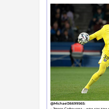
@Michael36699565:
– Этого Сафонова – или как там