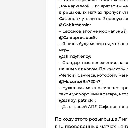
Доннаруммой. Эти вратари – не
в решающих матчах пропустил в
Сафонов чуть ли не 2 пропускае
@GabiteYassin:
– Сафонов вполне нормальный 
@Calebprecious9:
– Я лишь буду молиться, что о
игру.
@ahmzyfrenzy:
– Стандартные положения, на к
нашим чит-кодом. По качеству 
«Челси» Санчеса, которому мы 
@MucureziBa72047:
– Нужно как можно сильнее пре
такой уж хороший вратарь, чтоб
@sandy_patrick_:
– Да в нашей АПЛ Сафонов не вх
По ходу этого розыгрыша Лиг
в 10 проведенных матчах – в 