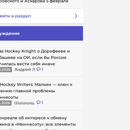
ровского и Аскарова 5 февраля
ейти в раздел
уждение
as Hockey Knight о Дорофееве и
башеве на ОИ, если бы Россия
училась вести себя иначе
Андрей Л
1
1.2026
 Hockey Writers: Малкин — ключ к
ению главной проблемы
ннесоты
Шшшшщ..
1
1.2026
онреале об интересе к обмену
кина в «Миннесоту»: все элементы