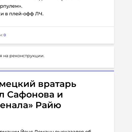
ерпулем».
и в плей-офф ЛЧ.
и:
0
я на реконструкции.
мецкий вратарь
л Сафонова и
сенала» Райю
рмании Йенс Леманн высказался об