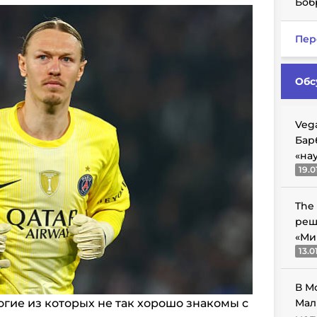
Боб
Пер
Обс
Veg
Бар
«на
19.0
The
реш
«Ми
13.0
В М
гие из которых не так хорошо знакомы с
Мал