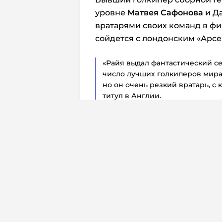
уровне
Матвея Сафонова
и Да
вратарями своих команд в фи
сойдется с лондонским «Арсе
«Райя выдал фантастический се
число лучших голкиперов мира. 
но он очень резкий вратарь, с
титул в Англии.
Что касается Сафонова, то он 
полуфинальном матче с «Бавари
сделав несколько хороших спас
более сильным вратарем», – з