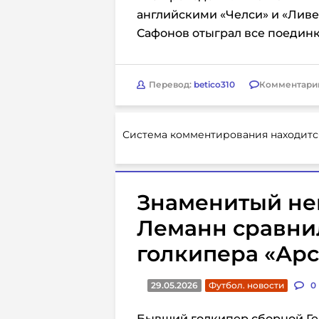
английскими «Челси» и «Лив
Сафонов отыграл все поединк
Перевод:
betico310
Комментари
Система комментирования находитс
Знаменитый не
Леманн сравни
голкипера «Ар
29.05.2026
Футбол. новости
0
Бывший голкипер сборной Ге