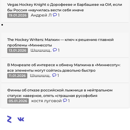
Vegas Hockey Knight о Дорофееве и Барбашеве на ОИ, если
бы Россия «научилась вести себя иначе
Андрей Л
1
19.01.2026
The Hockey Writers: Малкин — ключ к решению главной
проблемы «Миннесоты
Шшшшщ..
1
13.01.2026
В Монреале об интересе к обмену Малкина в «Миннесоту»:
все элементы могут сойтись довольно быстро
Шшшшщ..
1
11.01.2026
Финны об отказе российской лыжнице в нейтральном
статусе: наверное, опять «страшная русофобия
костя луговой
1
05.01.2026