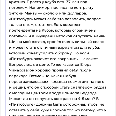
критика. Просто у клуба есть 37 млн под
потолком. Например, прогноз по контракту
Энтони Манты — около 6 млн долларов.
«Питтсбург» может себе это позволить, вопрос
только в том, стоит ли. Есть команды-
претенденты на Кубок, которые ограничены
потолком и вынуждены игроков отпускать. Райан
Ши, на мой взгляд, провёл очень сильный сезон
и может стать отличным вариантом для клуба,
который хочет усилить оборону. Но если
«Питтсбург» захочет его сохранить — сможет.
Вопрос лишь в цене. То же касается Егора
Чинахова: он хорошо проявил себя после
перехода. Возможно, какая-нибудь
перестраивающаяся команда посмотрит на него
и решит, что он способен стать снайпером рядом
с молодым центром вроде Коннора Бедарда.
Может ли он получить контракт на 4–5 млн? В
«Питтсбурге» должны быть осторожны, чтобы не
оставить у себя кучу игроков только потому, что у
них есть деньги, а потом через пару лет