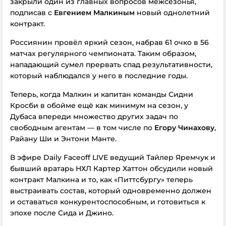
закрыли один из главных вопросов межсезонья,
подписав с
Евгением Малкиным
новый однолетний
контракт.
Россиянин провёл яркий сезон, набрав 61 очко в 56
матчах регулярного чемпионата. Таким образом,
нападающий сумел прервать спад результативности,
который наблюдался у него в последние годы.
Теперь, когда Малкин и капитан команды Сидни
Кросби в обойме ещё как минимум на сезон, у
Дубаса впереди множество других задач по
свободным агентам — в том числе по
Егору Чинахову
,
Райану Ши и Энтони Манте.
В эфире Daily Faceoff LIVE ведущий Тайлер Яремчук и
бывший вратарь НХЛ Картер Хаттон обсудили новый
контракт Малкина и то, как «Питтсбургу» теперь
выстраивать состав, который одновременно должен
и оставаться конкурентоспособным, и готовиться к
эпохе после Сида и Джино.