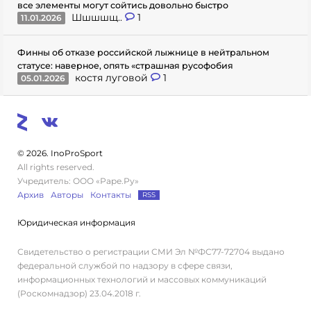
все элементы могут сойтись довольно быстро
Шшшшщ..
1
11.01.2026
Финны об отказе российской лыжнице в нейтральном
статусе: наверное, опять «страшная русофобия
костя луговой
1
05.01.2026
© 2026. InoProSport
All rights reserved.
Учредитель: ООО «Раре.Ру»
Архив
Авторы
Контакты
RSS
Юридическая информация
Свидетельство о регистрации СМИ Эл №ФС77-72704 выдано
федеральной службой по надзору в сфере связи,
информационных технологий и массовых коммуникаций
(Роскомнадзор) 23.04.2018 г.