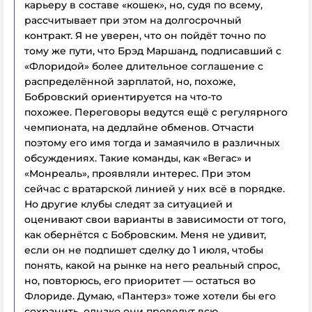
карьеру в составе «кошек», но, судя по всему,
рассчитывает при этом на долгосрочный
контракт. Я не уверен, что он пойдёт точно по
тому же пути, что Брэд Маршанд, подписавший с
«Флоридой» более длительное соглашение с
распределённой зарплатой, но, похоже,
Бобровский ориентируется на что-то
похожее.
Переговоры ведутся ещё с регулярного
чемпионата, на дедлайне обменов. Отчасти
поэтому его имя тогда и замаячило в различных
обсуждениях.
Такие команды, как «Вегас» и
«Монреаль», проявляли интерес. При этом
сейчас
с вратарской линией у них всё в порядке.
Но другие клубы следят за ситуацией и
оценивают свои варианты в зависимости от того,
как обернётся с Бобровским. Меня не удивит,
если он не подпишет сделку до 1 июля, чтобы
понять, какой на рынке на него реальный спрос,
но, повторюсь, его приоритет — остаться во
Флориде. Думаю, «Пантерз» тоже хотели бы его
сохранить, однако они проведут всю