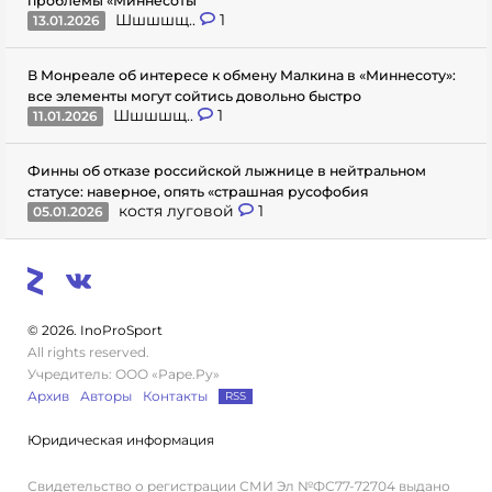
проблемы «Миннесоты
Шшшшщ..
1
13.01.2026
В Монреале об интересе к обмену Малкина в «Миннесоту»:
все элементы могут сойтись довольно быстро
Шшшшщ..
1
11.01.2026
Финны об отказе российской лыжнице в нейтральном
статусе: наверное, опять «страшная русофобия
костя луговой
1
05.01.2026
© 2026. InoProSport
All rights reserved.
Учредитель: ООО «Раре.Ру»
Архив
Авторы
Контакты
RSS
Юридическая информация
Свидетельство о регистрации СМИ Эл №ФС77-72704 выдано