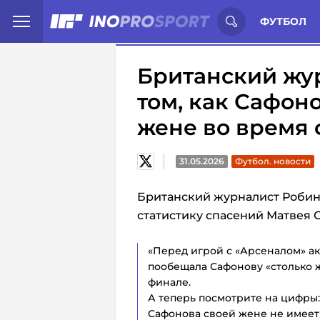
Иностранцы о спорте России:
С
ФУТБОЛ
Британский жу
том, как Сафон
жене во время
31.05.2026
Футбол. новости
Британский журналист Робин
статистику спасений Матвея 
«Перед игрой с «Арсеналом» а
пообещала Сафонову «столько ж
финале.
А теперь посмотрите на цифры: 
Сафонова своей жене не имеет 