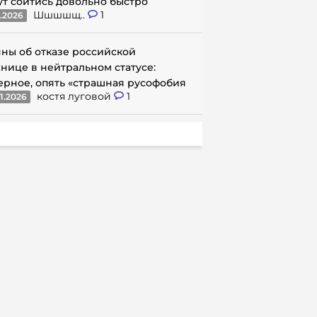
ут сойтись довольно быстро
Шшшшщ..
1
1.2026
ны об отказе российской
нице в нейтральном статусе:
ерное, опять «страшная русофобия
костя луговой
1
1.2026