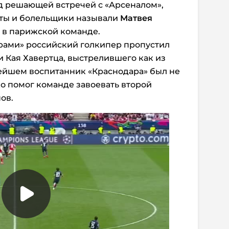
д решающей встречей с «Арсеналом»,
ты и болельщики называли
Матвея
в парижской команде.
ирами» российский голкипер пропустил
и Кая Хавертца, выстрелившего как из
ьнейшем воспитанник «Краснодара» был не
ко помог команде завоевать второй
ов.