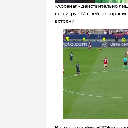
«Арсенал» действительно лиш
всю игру – Матвей не справил
встречи.
Во втором тайме «ПСЖ» сравня