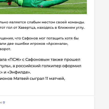
льно является слабым местом своей команды.
от гол от Хавертца, находясь в ближнем углу.
ущения, что Сафонов мог потащить хотя бы
рали две ошибки игроков «Арсенала»,
ворот.
ала «ПСЖ» с Сафоновым также прошел
пуль», а российский голкипер оформил
» и «Энфилде».
онов Матвей сыграл 11 матчей,
и:
0