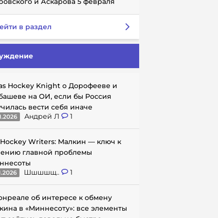
ровского и Аскарова 5 февраля
ейти в раздел
уждение
as Hockey Knight о Дорофееве и
башеве на ОИ, если бы Россия
училась вести себя иначе
Андрей Л
1
1.2026
 Hockey Writers: Малкин — ключ к
ению главной проблемы
ннесоты
Шшшшщ..
1
1.2026
онреале об интересе к обмену
кина в «Миннесоту»: все элементы