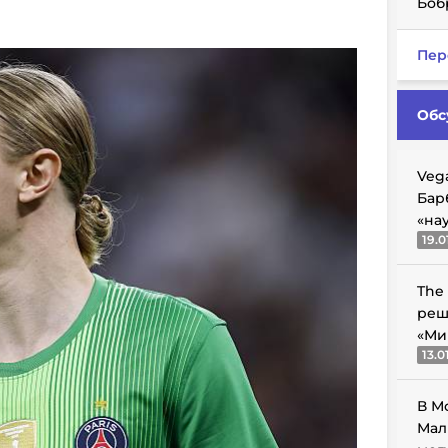
Боб
Пер
Обс
Veg
Бар
«на
19.0
The
реш
«Ми
13.0
В М
Мал