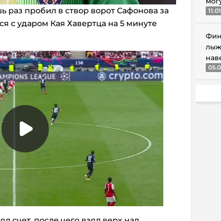
мог
ь раз пробил в створ ворот Сафонова за
11.0
ся с ударом Кая Хавертца на 5 минуте
Фин
лыж
нав
05.0
л счет, после чего взял верх над