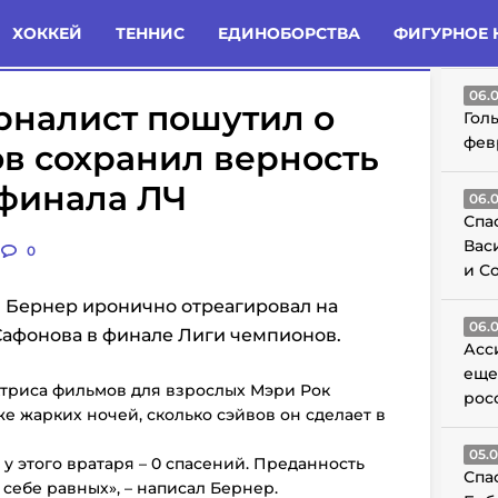
татьи
Комменты
Новости
ХОККЕЙ
ТЕННИС
ЕДИНОБОРСТВА
ФИГУРНОЕ 
ГО
06.
рналист пошутил о
Гол
фев
ов сохранил верность
 финала ЛЧ
06.
Спа
Вас
0
и С
 Бернер иронично отреагировал на
06.
Сафонова в финале Лиги чемпионов.
Асс
еще
ктриса фильмов для взрослых Мэри Рок
рос
е жарких ночей, сколько сэйвов он сделает в
05.
у этого вратаря – 0 спасений. Преданность
Спа
себе равных», – написал Бернер.