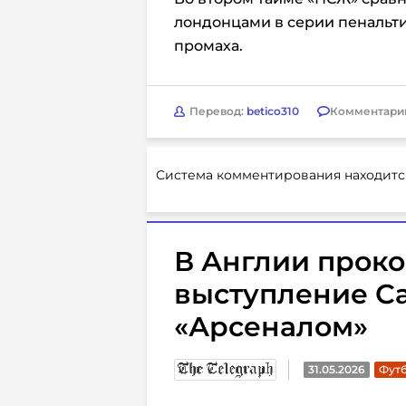
лондонцами в серии пенальти
промаха.
Перевод:
betico310
Комментари
Система комментирования находитс
В Англии прок
выступление Са
«Арсеналом»
31.05.2026
Футб