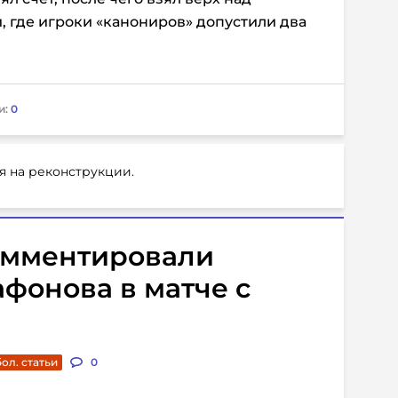
, где игроки «канониров» допустили два
и:
0
я на реконструкции.
омментировали
фонова в матче с
ол. статьи
0