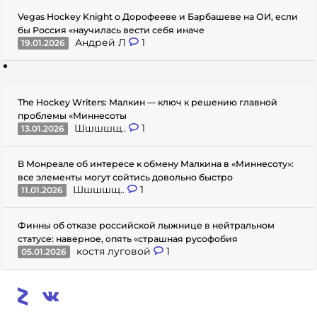
Vegas Hockey Knight о Дорофееве и Барбашеве на ОИ, если
бы Россия «научилась вести себя иначе
Андрей Л
1
19.01.2026
The Hockey Writers: Малкин — ключ к решению главной
проблемы «Миннесоты
Шшшшщ..
1
13.01.2026
В Монреале об интересе к обмену Малкина в «Миннесоту»:
все элементы могут сойтись довольно быстро
Шшшшщ..
1
11.01.2026
Финны об отказе российской лыжнице в нейтральном
статусе: наверное, опять «страшная русофобия
костя луговой
1
05.01.2026