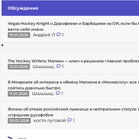
Обсуждение
Vegas Hockey Knight о Дорофееве и Барбашеве на ОИ, если бы
вести себя иначе
Андрей Л
1
19.01.2026
The Hockey Writers: Малкин — ключ к решению главной пробл
Шшшшщ..
1
13.01.2026
В Монреале об интересе к обмену Малкина в «Миннесоту»: все
сойтись довольно быстро
Шшшшщ..
1
11.01.2026
Финны об отказе российской лыжнице в нейтральном статусе: 
«страшная русофобия
костя луговой
1
05.01.2026