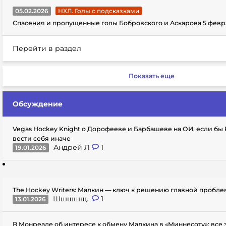
05.02.2026
НХЛ. Голы с подсказками
Спасения и пропущенные голы Бобровского и Аскарова 5 февр
Перейти в раздел
Показать еще
Обсуждение
Vegas Hockey Knight о Дорофееве и Барбашеве на ОИ, если бы
вести себя иначе
Андрей Л
1
19.01.2026
The Hockey Writers: Малкин — ключ к решению главной пробл
Шшшшщ..
1
13.01.2026
В Монреале об интересе к обмену Малкина в «Миннесоту»: все