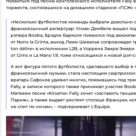
появиться под песню конголезского исполнителя Fally 
торжеств, состоявшихся на домашнем стадионе «ПСЖ» «
«Несколько футболистов команды выбрали довольно
франкоязычный репертуар: Усман Дембеле вышел под
рэпера Booba, Брэдли Барколя появился под аккомпан
от Nono la Grinta, выход Люки Шевалье сопровождал тр
ton délire» в исполнении L2B, а Уоррена Заира-Эмери –
от Gims и La Mano 1.9, тоже относящихся к новой рэп
А вот фигура пятого футболиста, сделавшего выбор в 
франкоязычной музыки, стала настоящим сюрпризом:
вратарь Сафонов удивил многих, появившись под тре
Fally, в записи которого также принимал участие Boo
Матвеем песне «Kiname» Fally хочет «заставить танцев
Париж», а также выдает респект столице Франции, ко
не спит по ночам», – подчеркивает L'Equipe.