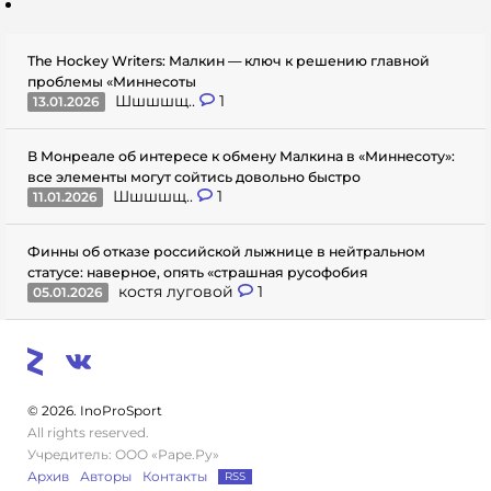
The Hockey Writers: Малкин — ключ к решению главной
проблемы «Миннесоты
Шшшшщ..
1
13.01.2026
В Монреале об интересе к обмену Малкина в «Миннесоту»:
все элементы могут сойтись довольно быстро
Шшшшщ..
1
11.01.2026
Финны об отказе российской лыжнице в нейтральном
статусе: наверное, опять «страшная русофобия
костя луговой
1
05.01.2026
© 2026. InoProSport
All rights reserved.
Учредитель: ООО «Раре.Ру»
Архив
Авторы
Контакты
RSS