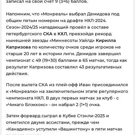
записал на свой счёт 9 (3+6) баллов.
Напомним, что «Монреаль» выбрал Демидова под
общим пятым номером на драфте НХЛ-2024.
Сезон-2024/25 нападающий провёл в составе
петербургского
СКА
в
КХЛ
, превзойдя рекорд
нынешней звезды «Миннесоты Уайлд»
Кирилла
Капризова
по количеству очков среди игроков не
старше 20 лет в истории лиги. Демидов завершил
чемпионат с 49 (19+30) баллами в 65 матчах, тогда как
результат Капризова составлял 43 результативных
действия.
После вылета СКА из плей-офф Иван присоединился
к «Монреалю» на заключительном этапе регулярного
чемпионата НХЛ. В двух первых матчах за клуб - с
«Чикаго Блэкхокс» - он набрал 2 (1+1) очка.
Затем форвард сыграл в Кубке Стэнли-2025 и
отметился двумя ассистами, прежде чем
«Канадиенс» уступили «Вашингтону» в пяти матчах