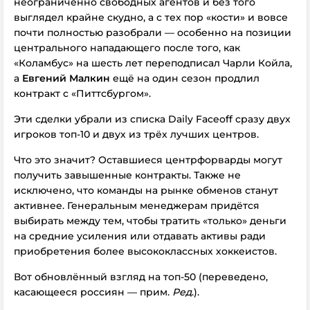
неограниченно свободных агентов и без того
выглядел крайне скудно, а с тех пор «кости» и вовсе
почти полностью разобрали — особенно на позиции
центрального нападающего после того, как
«Коламбус» на шесть лет переподписал Чарли Койла,
а
Евгений Малкин
ещё на один сезон продлил
контракт с «Питтсбургом».
Эти сделки убрали из списка Daily Faceoff сразу двух
игроков топ-10 и двух из трёх лучших центров.
Что это значит? Оставшиеся центрфорварды могут
получить завышенные контракты. Также не
исключено, что команды на рынке обменов станут
активнее. Генеральным менеджерам придётся
выбирать между тем, чтобы тратить «только» деньги
на средние усиления или отдавать активы ради
приобретения более высококлассных хоккеистов.
Вот обновлённый взгляд на топ-50 (переведено,
касающееся россиян — прим.
Ред
.).