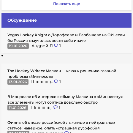
Показать еще
Обсуждение
Vegas Hockey Knight о Дорофееве и Барбашеве на ОИ, если
бы Россия «научилась вести себя иначе
Андрей Л
1
19.01.2026
The Hockey Writers: Малкин — ключ к решению главной
проблемы «Миннесоты
Шшшшщ..
1
13.01.2026
В Монреале об интересе к обмену Малкина в «Миннесоту»:
все элементы могут сойтись довольно быстро
Шшшшщ..
1
11.01.2026
Финны об отказе российской лыжнице в нейтральном
статусе: наверное, опять «страшная русофобия