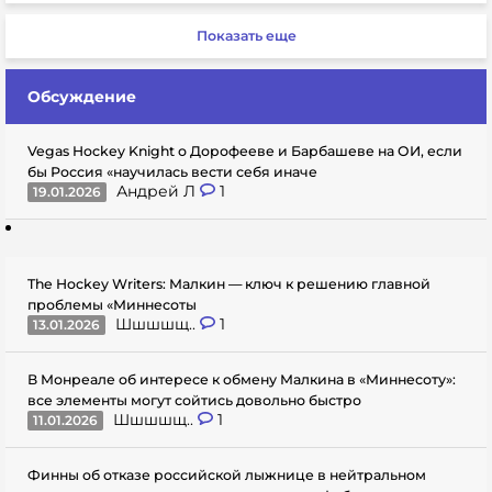
Показать еще
Обсуждение
Vegas Hockey Knight о Дорофееве и Барбашеве на ОИ, если
бы Россия «научилась вести себя иначе
Андрей Л
1
19.01.2026
The Hockey Writers: Малкин — ключ к решению главной
проблемы «Миннесоты
Шшшшщ..
1
13.01.2026
В Монреале об интересе к обмену Малкина в «Миннесоту»:
все элементы могут сойтись довольно быстро
Шшшшщ..
1
11.01.2026
Финны об отказе российской лыжнице в нейтральном