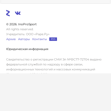
© 2026. InoProSport
All rights reserved.
Учредитель: ООО «Раре.Ру»
Архив
Авторы
Контакты
RSS
Юридическая информация
Свидетельство о регистрации СМИ Эл №ФС77-72704 выдано
федеральной службой по надзору в сфере связи,
информационных технологий и массовых коммуникаций
(Роскомнадзор) 23.04.2018 г.
Дисклеймер
Редакция не несет ответственности за достоверность
информации, содержащейся в рекламных объявлениях.
Редакция не предоставляет справочной информации.