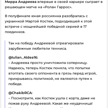
Мирра Андреева
впервые в своей карьере сыграет в
решающем матче на «Ролан Гаррос».
В полуфинале юная россиянка разобралась с
украинкой Мартой Костюк, подходившей к этой
встрече с мощнейшей победной серией в 17
поединков.
Так на победу Андреевой отреагировали
зарубежные любители тенниса.
@Iulian_Aldea16:
– Андреева просто уничтожила соперницу.
Надеюсь, теперь Костюк поняла, что попытки
втоптать своего оппонента в грязь перед игрой,
прикрываясь политикой, не являются путем к
победе.
@ChakibRCA:
– Посмотрите, как Костюк ушла с корта, даже не
пожав руку Андреевой. Какая же неудачница!