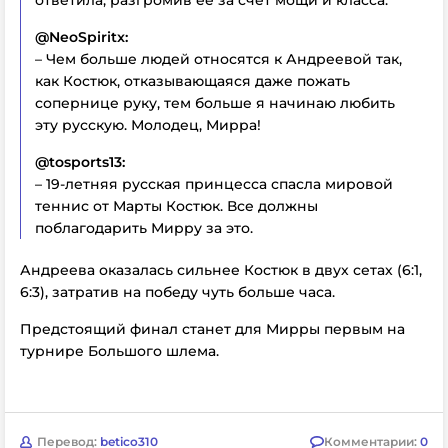
ответила, разгромив ее за счет мощи и класса.
@NeoSpiritx:
– Чем больше людей относятся к Андреевой так,
как Костюк, отказывающаяся даже пожать
сопернице руку, тем больше я начинаю любить
эту русскую. Молодец, Мирра!
@tosports13:
– 19-летняя русская принцесса спасла мировой
теннис от Марты Костюк. Все должны
поблагодарить Мирру за это.
Андреева оказалась сильнее Костюк в двух сетах (6:1,
6:3), затратив на победу чуть больше часа.
Предстоящий финал станет для Мирры первым на
турнире Большого шлема.
Перевод:
betico310
Комментарии:
0