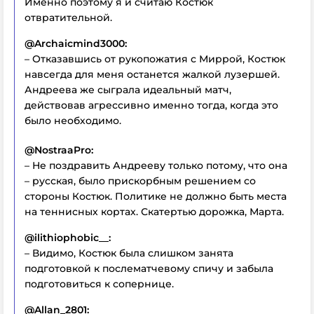
Именно поэтому я и считаю Костюк
отвратительной.
@Archaicmind3000:
– Отказавшись от рукопожатия с Миррой, Костюк
навсегда для меня останется жалкой лузершей.
Андреева же сыграла идеальный матч,
действовав агрессивно именно тогда, когда это
было необходимо.
@NostraaPro:
– Не поздравить Андрееву только потому, что она
– русская, было прискорбным решением со
стороны Костюк. Политике не должно быть места
на теннисных кортах. Скатертью дорожка, Марта.
@ilithiophobic__:
– Видимо, Костюк была слишком занята
подготовкой к послематчевому спичу и забыла
подготовиться к сопернице.
@Allan_2801: