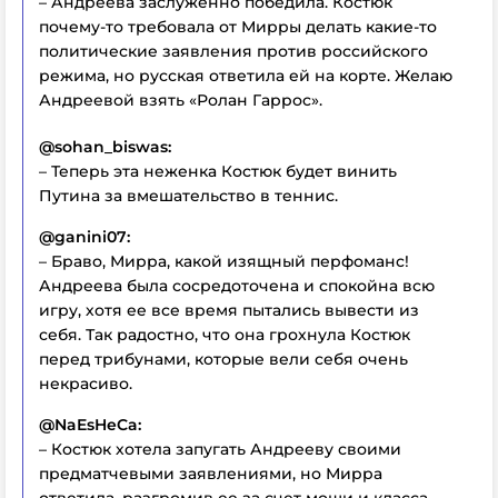
– Андреева заслуженно победила. Костюк
почему-то требовала от Мирры делать какие-то
политические заявления против российского
режима, но русская ответила ей на корте. Желаю
Андреевой взять «Ролан Гаррос».
@sohan_biswas:
– Теперь эта неженка Костюк будет винить
Путина за вмешательство в теннис.
@ganini07:
– Браво, Мирра, какой изящный перфоманс!
Андреева была сосредоточена и спокойна всю
игру, хотя ее все время пытались вывести из
себя. Так радостно, что она грохнула Костюк
перед трибунами, которые вели себя очень
некрасиво.
@NaEsHeCa:
– Костюк хотела запугать Андрееву своими
предматчевыми заявлениями, но Мирра