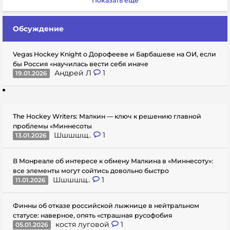
Показать еще
Обсуждение
Vegas Hockey Knight о Дорофееве и Барбашеве на ОИ, если
бы Россия «научилась вести себя иначе
Андрей Л
1
19.01.2026
The Hockey Writers: Малкин — ключ к решению главной
проблемы «Миннесоты
Шшшшщ..
1
13.01.2026
В Монреале об интересе к обмену Малкина в «Миннесоту»:
все элементы могут сойтись довольно быстро
Шшшшщ..
1
11.01.2026
Финны об отказе российской лыжнице в нейтральном
статусе: наверное, опять «страшная русофобия
костя луговой
1
05.01.2026