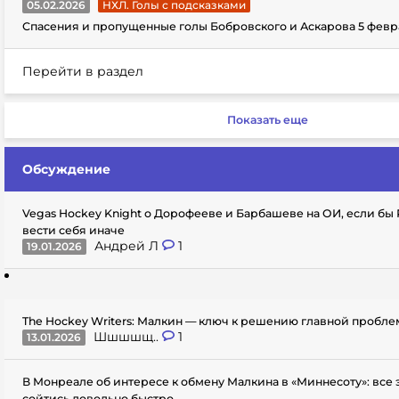
05.02.2026
НХЛ. Голы с подсказками
Спасения и пропущенные голы Бобровского и Аскарова 5 февр
Перейти в раздел
Показать еще
Обсуждение
Vegas Hockey Knight о Дорофееве и Барбашеве на ОИ, если бы
вести себя иначе
Андрей Л
1
19.01.2026
The Hockey Writers: Малкин — ключ к решению главной пробл
Шшшшщ..
1
13.01.2026
В Монреале об интересе к обмену Малкина в «Миннесоту»: все
сойтись довольно быстро