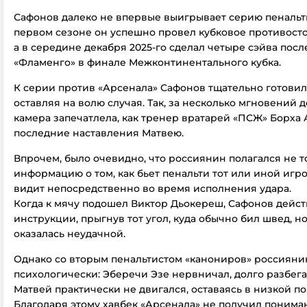
Сафонов далеко не впервые выигрывает серию пенальти
первом сезоне он успешно провел кубковое противосто
а в середине декабря 2025-го сделал четыре сэйва посл
«Фламенго» в финале Межконтинентального кубка.
К серии против «Арсенала» Сафонов тщательно готовил
оставляя на волю случая. Так, за несколько мгновений д
камера запечатлела, как тренер вратарей «ПСЖ» Борха 
последние наставления Матвею.
Впрочем, было очевидно, что россиянин полагался не т
информацию о том, как бьет пенальти тот или иной игрок,
видит непосредственно во время исполнения удара.
Когда к мячу подошел Виктор Дьокереш, Сафонов дейст
инструкции, прыгнув тот угол, куда обычно бил швед, но
оказалась неудачной.
Однако со вторым пенальтистом «канониров» россияни
психологически: Эберечи Эзе нервничал, долго разбегал
Матвей практически не двигался, оставаясь в низкой п
Благодаря этому хавбек «Арсенала» не получил понима