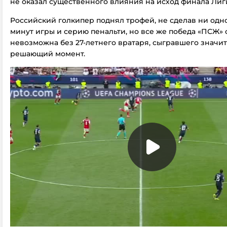
не оказал существенного влияния на исход финала Лиг
Российский голкипер поднял трофей, не сделав ни одног
минут игры и серию пенальти, но все же победа «ПСЖ» 
невозможна без 27-летнего вратаря, сыгравшего значи
решающий момент.