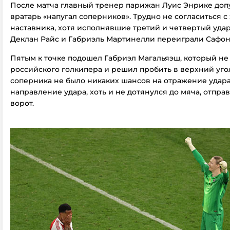
После матча главный тренер парижан Луис Энрике допу
вратарь «напугал соперников». Трудно не согласиться с
наставника, хотя исполнявшие третий и четвертый уда
Деклан Райс и Габриэль Мартинелли переиграли Сафон
Пятым к точке подошел Габриэл Магальяэш, который не 
российского голкипера и решил пробить в верхний угол
соперника не было никаких шансов на отражение удара
направление удара, хоть и не дотянулся до мяча, отпр
ворот.