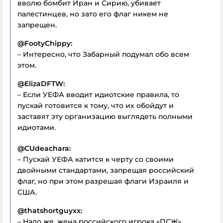
вволю бомбит Иран и Сирию, убивает
палестинцев, но зато его флаг никем не
запрещен.
@FootyChippy:
– Интересно, что Забарный подумал обо всем
этом.
@ElizaDFTW:
– Если УЕФА вводит идиотские правила, то
пускай готовится к тому, что их обойдут и
заставят эту организацию выглядеть полными
идиотами.
@CUdeachara:
– Пускай УЕФА катится к черту со своими
двойными стандартами, запрещая российский
флаг, но при этом разрешая флаги Израиля и
США.
@thatshortguyxx:
– Надо же, жена российского игрока «ПСЖ»