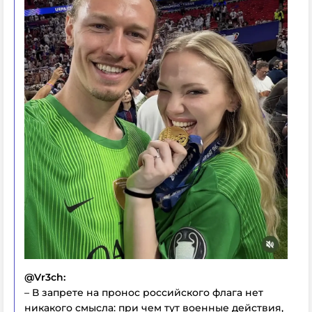
@Vr3ch:
– В запрете на пронос российского флага нет
никакого смысла: при чем тут военные действия,