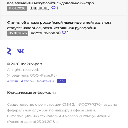
все элементы могут сойтись довольно быстро
Шшшшщ..
1
11.01.2026
Финны об отказе российской лыжнице в нейтральном
статусе: наверное, опять «страшная русофобия
костя луговой
1
05.01.2026
© 2026. InoProSport
All rights reserved.
Учредитель: ООО «Раре.Ру»
Архив
Авторы
Контакты
RSS
Юридическая информация
Свидетельство о регистрации СМИ Эл №ФС77-72704 выдано
федеральной службой по надзору в сфере связи,
информационных технологий и массовых коммуникаций
(Роскомнадзор) 23.04.2018 г.