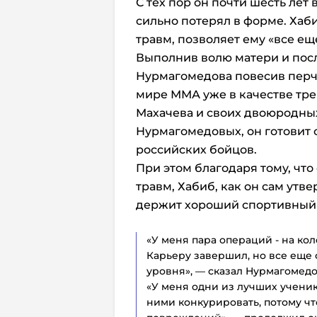
С тех пор он почти шесть лет 
сильно потерял в форме. Хаби
травм, позволяет ему «все ещ
Выполнив волю матери и пос
Нурмагомедова повесив перча
мире ММА уже в качестве тр
Махачева и своих двоюродных
Нурмагомедовых, он готовит
российских бойцов.
При этом благодаря тому, что
травм, Хабиб, как он сам утв
держит хороший спортивный 
«У меня пара операций - на кол
Карьеру завершил, но все еще 
уровня», — сказал Нурмагомедов
«У меня одни из лучших ученико
ними конкурировать, потому чт