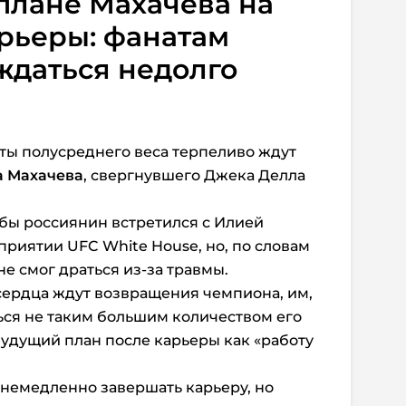
 плане Махачева на
рьеры: фанатам
ждаться недолго
ты полусреднего веса терпеливо ждут
а Махачева
, свергнувшего Джека Делла
обы россиянин встретился с Илией
приятии UFC White House, но, по словам
не смог драться из-за травмы.
сердца ждут возвращения чемпиона, им,
ься не таким большим количеством его
будущий план после карьеры как «работу
 немедленно завершать карьеру, но