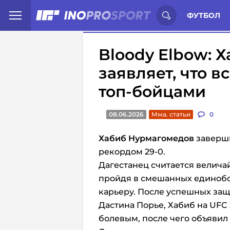
Иностранцы о спорте России:
С
ФУТБОЛ
Bloody Elbow: 
заявляет, что в
топ-бойцами
08.06.2026
Мма. статьи
0
Хабиб Нурмагомедов
заверши
рекордом 29-0.
Дагестанец считается велича
пройдя в смешанных единоб
карьеру. После успешных защ
Дастина Порье, Хабиб на UF
болевым, после чего объявил 