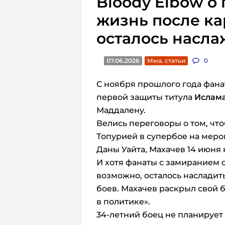
Bloody Elbow о
жизнь после ка
осталось насла
07.06.2026
Мма. статьи
0
С ноября прошлого года фана
первой защиты титула
Ислам
Маддалену.
Велись переговоры о том, чт
Топурией в супербое на меро
Даны Уайта, Махачев 14 июня 
И хотя фанаты с замиранием 
возможно, осталось насладит
боев. Махачев раскрыл свой 
в политике».
34-летний боец не планирует