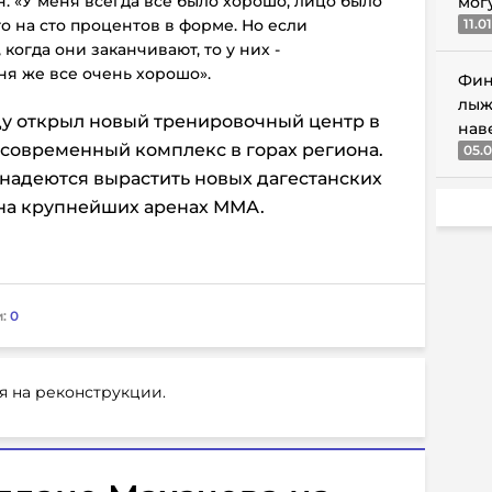
 «У меня всегда все было хорошо, лицо было
мог
то на сто процентов в форме. Но если
11.0
когда они заканчивают, то у них -
ня же все очень хорошо».
Фин
лыж
у открыл новый тренировочный центр в
нав
современный комплекс в горах региона.
05.0
 надеются вырастить новых дагестанских
 на крупнейших аренах ММА.
и:
0
я на реконструкции.