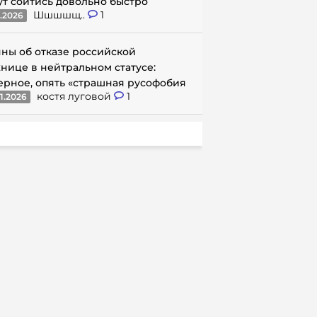
ут сойтись довольно быстро
Шшшшщ..
1
1.2026
ны об отказе российской
нице в нейтральном статусе:
ерное, опять «страшная русофобия
костя луговой
1
1.2026