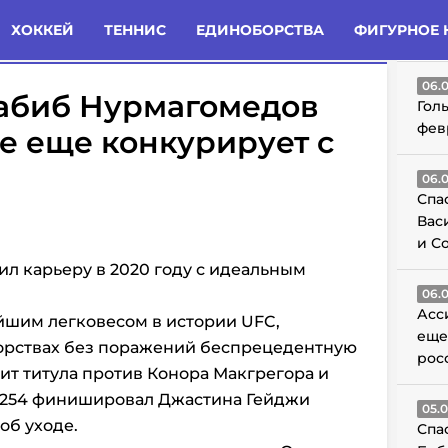
татьи
Комменты
Новости
ХОККЕЙ
ТЕННИС
ЕДИНОБОРСТВА
ФИГУРНОЕ 
ГО
06.
Хабиб Нурмагомедов
Гол
фев
се еще конкурирует с
06.
Спа
Вас
и С
л карьеру в 2020 году с идеальным
06.
Асс
йшим легковесом в истории UFC,
еще
орствах без поражений беспрецедентную
рос
ит титула против Конора Макгрегора и
C 254 финишировал Джастина Гейджи
05.
об уходе.
Спа