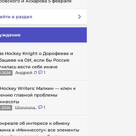
ровского и Аскарова 5 февраля
ейти в раздел
уждение
as Hockey Knight о Дорофееве и
башеве на ОИ, если бы Россия
училась вести себя иначе
Андрей Л
1
1.2026
 Hockey Writers: Малкин — ключ к
ению главной проблемы
ннесоты
Шшшшщ..
1
1.2026
онреале об интересе к обмену
кина в «Миннесоту»: все элементы