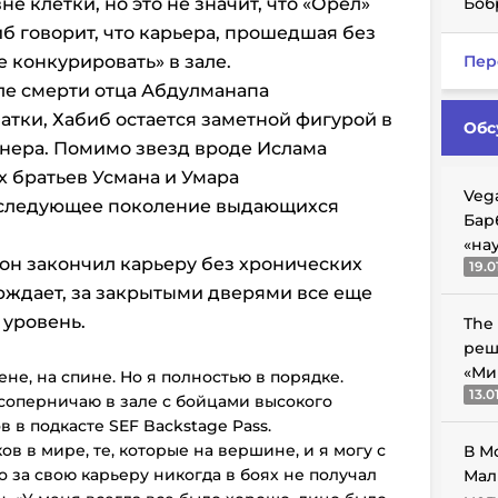
вне клетки, но это не значит, что «Орел»
Боб
б говорит, что карьера, прошедшая без
е конкурировать» в зале.
Пер
ле смерти отца Абдулманапа
тки, Хабиб остается заметной фигурой в
Обс
енера. Помимо звезд вроде Ислама
 братьев Усмана и Умара
Veg
 следующее поколение выдающихся
Бар
«на
 он закончил карьеру без хронических
19.0
ерждает, за закрытыми дверями все еще
уровень.
The
реш
«Ми
ене, на спине. Но я полностью в порядке.
13.0
соперничаю в зале с бойцами высокого
 в подкасте SEF Backstage Pass.
в в мире, те, которые на вершине, и я могу с
В М
о за свою карьеру никогда в боях не получал
Мал