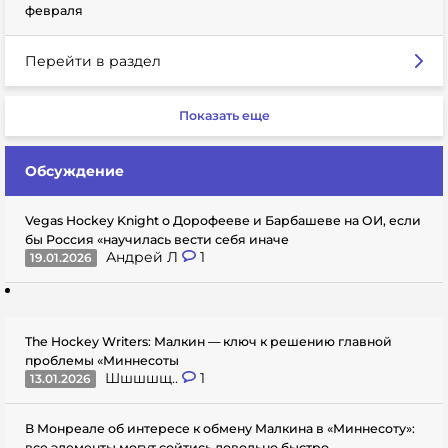
февраля
Перейти в раздел
Показать еще
Обсуждение
Vegas Hockey Knight о Дорофееве и Барбашеве на ОИ, если
бы Россия «научилась вести себя иначе
Андрей Л
1
19.01.2026
The Hockey Writers: Малкин — ключ к решению главной
проблемы «Миннесоты
Шшшшщ..
1
13.01.2026
В Монреале об интересе к обмену Малкина в «Миннесоту»:
все элементы могут сойтись довольно быстро