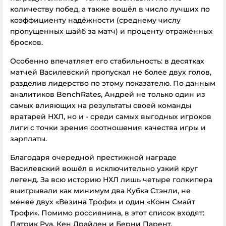
количеству побед, а также вошёл в число лучших по
коэффициенту надёжности (среднему числу
пропущенных шайб за матч) и проценту отражённых
бросков.
Особенно впечатляет его стабильность: в десятках
матчей Василевский пропускал не более двух голов,
разделив лидерство по этому показателю. По данным
аналитиков BenchRates, Андрей не только один из
самых влияющих на результаты своей команды
вратарей НХЛ, но и - среди самых выгодных игроков
лиги с точки зрения соотношения качества игры и
зарплаты.
Благодаря очередной престижной награде
Василевский вошёл в исключительно узкий круг
легенд. За всю историю НХЛ лишь четыре голкипера
выигрывали как минимум два Кубка Стэнли, не
менее двух «Везина Трофи» и один «Конн Смайт
Трофи». Помимо россиянина, в этот список входят:
Патрик Руа, Кен Драйден и Берни Парент.