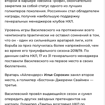
второй в карьере «Везина Трофи», окончательно
закрепив за собой статус одного из лучших
голкиперов поколения. Россиянин стал обладателем
награды, получив наибольшую поддержку
генеральных менеджеров клубов НХЛ.
Уровень игры Василевского на протяжении всего
чемпионата практически не оставил сомнений в том,
что он - один из сильнейших вратарей лиги, хотя
борьба за приз получилась более напряжённой, чем
во время его триумфального сезона-2018/19. По
данным сайта НХЛ, 17 из 31 генерального менеджера
поставили Василевского на первое место в своих
бюллетенях.
Вратарь «Айлендерс»
Илья Сорокин
занял второе
место, а голкипер «Бостона» Джереми Сваймен —
третье.
Василевский провёл выдающийся сезон и сумел
опередить других звёздных претендентов на
награду. Голкипер «Тампы» возглавил НХЛ по