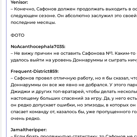
Yenisor:
– Конечно, Сафонов должен продолжать выходить в о
следующем сезоне. Он абсолютно заслужил это своей
последние месяцы.
ФОТО
NoAcanthocephala7035:
– Не вижу причин не оставить Сафонова №1. Каким-то
удалось выйти на уровень Доннаруммы и сыграть ничу
Frequent-District859:
– Сафонов провел отличную работу, но я бы сказал, чт
Доннаруммы он все же явно не добрался. У этого парн
Джиджи и других топ-вратарей, чтобы делать несколь
настоящему больших спасений за игру. Да, у него есть
он редко допускает ошибки, но эпизоды, в которых он
спасает команду от, казалось бы, уже пропущенного го
очень редко.
Jamaltheripper:
– Если брать продвинутую статистику, то Сафонов не 