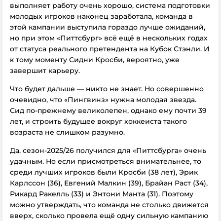
выполняет работу очень хорошо, система подготовки
молодых игроков наконец заработала, команда в
этой кампании выступила гораздо лучше ожиданий,
но при этом «Питтсбург» всё ещё в нескольких годах
от статуса реального претендента на Кубок Стэнли. И
к тому моменту Сидни Кросби, вероятно, уже
завершит карьеру.
Что будет дальше — никто не знает. Но совершенно
очевидно, что «Пингвинз» нужна молодая звезда.
Сид по-прежнему великолепен, однако ему почти 39
лет, и строить будущее вокруг хоккеиста такого
возраста не слишком разумно.
Да, сезон-2025/26 получился для «Питтсбурга» очень
удачным. Но если присмотреться внимательнее, то
среди лучших игроков были Кросби (38 лет), Эрик
Карлссон (36), Евгений Малкин (39), Брайан Раст (34),
Рикард Ракелль (33) и Энтони Манта (31). Поэтому
можно утверждать, что команда не столько движется
вверх, сколько провела ещё одну сильную кампанию