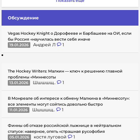
Показать еще
Обсуждение
Vegas Hockey Knight о Дорофееве и Барбашеве на ОИ, если
бы Россия «научилась вести себя иначе
Андрей Л
1
19.01.2026
The Hockey Writers: Малкин — ключ к решению главной
проблемы «Миннесоты
Шшшшщ..
1
13.01.2026
В Монреале об интересе к обмену Малкина в «Миннесоту»:
все элементы могут сойтись довольно быстро
Шшшшщ..
1
11.01.2026
Финны об отказе российской лыжнице в нейтральном
статусе: наверное, опять «страшная русофобия
костя луговой
1
05.01.2026