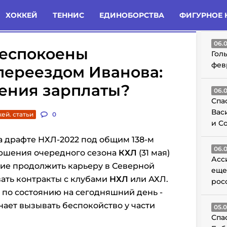
татьи
Комменты
Новости
ХОККЕЙ
ТЕННИС
ЕДИНОБОРСТВА
ФИГУРНОЕ 
ГО
06.
беспокоены
Гол
фев
переездом Иванова:
ения зарплаты?
06.
Спа
Вас
ей. статьи
0
и С
 драфте НХЛ-2022 под общим 138-м
06.
ршения очередного сезона
КХЛ
(31 мая)
Асс
щие продолжить карьеру в Северной
еще
ать контракты с клубами
НХЛ
или АХЛ.
рос
- по состоянию на сегодняшний день -
нает вызывать беспокойство у части
05.
Спа