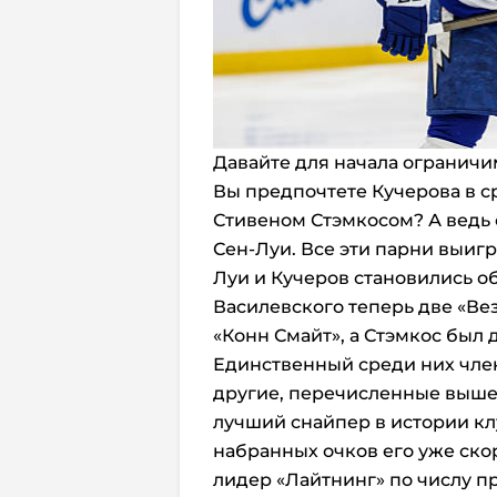
Давайте для начала ограничи
Вы предпочтете Кучерова в 
Стивеном Стэмкосом? А ведь
Сен-Луи. Все эти парни выигр
Луи и Кучеров становились о
Василевского теперь две «Ве
«Конн Смайт», а Стэмкос был
Единственный среди них член
другие, перечисленные выше,
лучший снайпер в истории кл
набранных очков его уже ско
лидер «Лайтнинг» по числу п