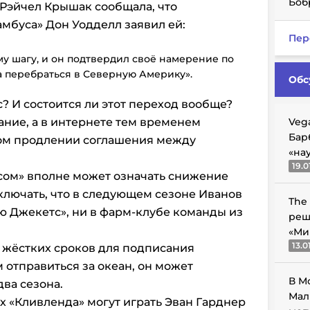
Боб
Рэйчел Крышак сообщала, что
мбуса» Дон Уодделл заявил ей:
Пер
у шагу, и он подтвердил своё намерение по
 перебраться в Северную Америку».
Обс
с? И состоится ли этот переход вообще?
ание, а в интернете тем временем
Veg
Бар
ом продлении соглашения между
«на
19.0
сом» вполне может означать снижение
сключать, что в следующем сезоне Иванов
The
лю Джекетс», ни в фарм-клубе команды из
реш
«Ми
13.0
 жёстких сроков для подписания
 отправиться за океан, он может
В М
ва сезона.
Мал
х «Кливленда» могут играть Эван Гарднер