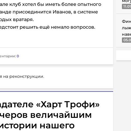
мог
але клуб хотел бы иметь более опытного
11.0
манде присоединится Иванов, в системе
одых вратаря.
Фин
редстоит решить ещё немало вопросов.
лыж
нав
05.0
ентарии:
0
я на реконструкции.
адателе «Харт Трофи»
Кучеров величайшим
истории нашего