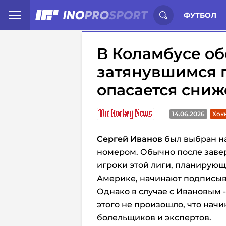
Иностранцы о спорте России:
С
ФУТБОЛ
В Коламбусе о
затянувшимся 
опасается сниж
14.06.2026
Хокк
Сергей Иванов
был выбран на
номером.
Обычно после заве
игроки этой лиги, планирую
Америке, начинают подписыв
Однако в случае с Ивановым 
этого не произошло, что начи
болельщиков и экспертов.