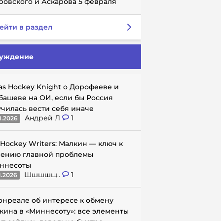
ровского и Аскарова 5 февраля
ейти в раздел
уждение
as Hockey Knight о Дорофееве и
башеве на ОИ, если бы Россия
училась вести себя иначе
Андрей Л
1
1.2026
 Hockey Writers: Малкин — ключ к
ению главной проблемы
ннесоты
Шшшшщ..
1
1.2026
онреале об интересе к обмену
кина в «Миннесоту»: все элементы