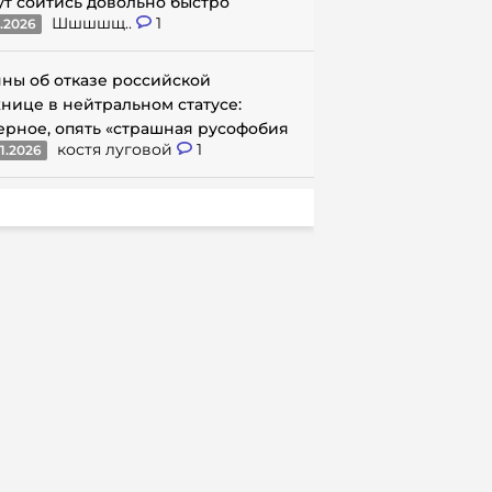
ут сойтись довольно быстро
Шшшшщ..
1
1.2026
ны об отказе российской
нице в нейтральном статусе:
ерное, опять «страшная русофобия
костя луговой
1
1.2026