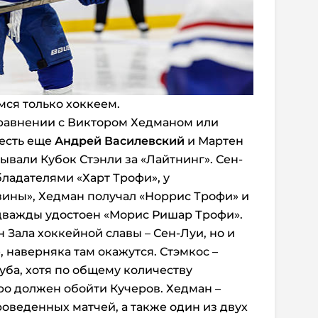
мся только хоккеем.
сравнении с Виктором Хедманом или
 есть еще
Андрей Василевский
и Мартен
ывали Кубок Стэнли за «Лайтнинг». Сен-
бладателями «Харт Трофи», у
зины», Хедман получал «Норрис Трофи» и
 дважды удостоен «Морис Ришар Трофи».
 Зала хоккейной славы – Сен-Луи, но и
 наверняка там окажутся. Стэмкос –
уба, хотя по общему количеству
ро должен обойти Кучеров. Хедман –
роведенных матчей, а также один из двух