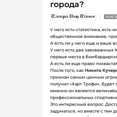
города?
14.06.
У него есть статистика, есть
общественное внимание, прик
А есть ли у него еще и ваше 
У него есть два завоеванных
первые места в бомбардирски
А есть ли еще право похваст
После того, как
Никита Кучер
признан самым ценным игрок
получил «Харт Трофи», будет 
именно он является величай
профессиональных спортивны
Это интересный вопрос. Дост
задуматься, но вместе с тем 