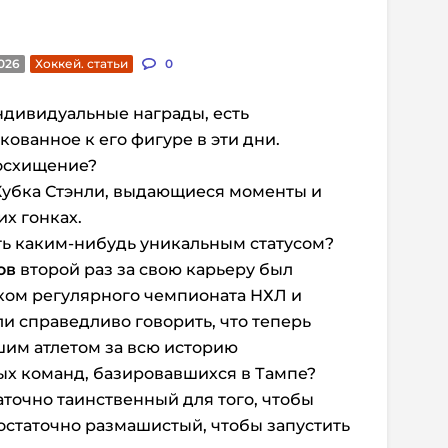
2026
Хоккей. статьи
0
 индивидуальные награды, есть
ованное к его фигуре в эти дни.
восхищение?
 Кубка Стэнли, выдающиеся моменты и
х гонках.
ать каким-нибудь уникальным статусом?
ов
второй раз за свою карьеру был
ом регулярного чемпионата НХЛ и
ли справедливо говорить, что теперь
шим атлетом за всю историю
х команд, базировавшихся в Тампе?
аточно таинственный для того, чтобы
достаточно размашистый, чтобы запустить