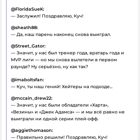
@FloridaSueK:
— Заслужил! Поздравляю, Куч!
@sheath88:
— Да, наш парень наконец снова выиграл.
@Street_Gator:
— Значит, у нас был тренер года, вратарь года и
MVP лиги — но мы снова вылетели в первом
раунде? Ну серьёзно, ну как так?
@imaboltsfan:
— Куч, ты наш гений! Хейтеры на подходе...
@mccain_drew22:
— Значит, у нас были обладатели «Харта»,
«Везины» и «Джек Адамса» — и мы всё равно не
выиграли ни одной серии плей-офф.
@aggiethomason:
— Правильно решили! Поздравляю, Куч!