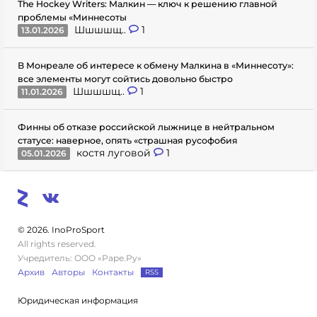
The Hockey Writers: Малкин — ключ к решению главной
проблемы «Миннесоты
Шшшшщ..
1
13.01.2026
В Монреале об интересе к обмену Малкина в «Миннесоту»:
все элементы могут сойтись довольно быстро
Шшшшщ..
1
11.01.2026
Финны об отказе российской лыжнице в нейтральном
статусе: наверное, опять «страшная русофобия
костя луговой
1
05.01.2026
© 2026. InoProSport
All rights reserved.
Учредитель: ООО «Раре.Ру»
Архив
Авторы
Контакты
RSS
Юридическая информация