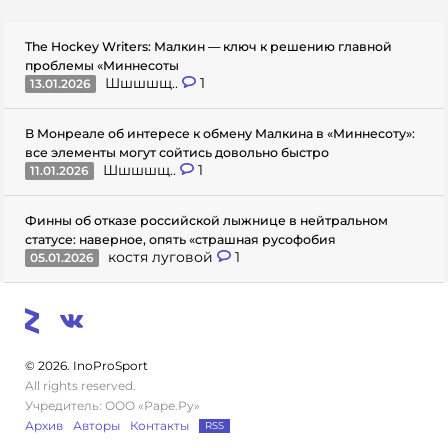
The Hockey Writers: Малкин — ключ к решению главной
проблемы «Миннесоты
Шшшшщ..
1
13.01.2026
В Монреале об интересе к обмену Малкина в «Миннесоту»:
все элементы могут сойтись довольно быстро
Шшшшщ..
1
11.01.2026
Финны об отказе российской лыжнице в нейтральном
статусе: наверное, опять «страшная русофобия
костя луговой
1
05.01.2026
© 2026. InoProSport
All rights reserved.
Учредитель: ООО «Раре.Ру»
Архив
Авторы
Контакты
RSS