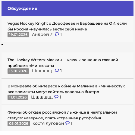
Обсуждение
Vegas Hockey Knight о Дорофееве и Барбашеве на ОИ, если
бы Россия «научилась вести себя иначе
Андрей Л
1
19.01.2026
The Hockey Writers: Малкин — ключ к решению главной
проблемы «Миннесоты
Шшшшщ..
1
13.01.2026
В Монреале об интересе к обмену Малкина в «Миннесоту»:
все элементы могут сойтись довольно быстро
Шшшшщ..
1
11.01.2026
Финны об отказе российской лыжнице в нейтральном
статусе: наверное, опять «страшная русофобия
костя луговой
1
05.01.2026