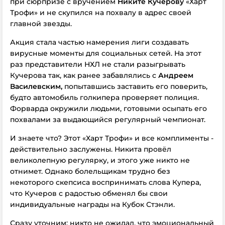
при сюрпризе
с вручением
Никите Кучерову
«Харт
Трофи» и не скупился на похвалу в адрес своей
главной звезды.
Акция стала частью намерения лиги создавать
вирусные моменты для социальных сетей. На этот
раз представители НХЛ не стали разыгрывать
Кучерова так, как ранее забавлялись с
Андреем
Василевским,
попытавшись заставить его поверить,
будто автомобиль голкипера проверяет полиция.
Форварда окружили людьми, готовыми осыпать его
похвалами за выдающийся регулярный чемпионат.
И знаете что? Этот «Харт Трофи» и все комплименты -
действительно заслужены. Никита провёл
великолепную регулярку, и этого уже никто не
отнимет. Однако болельщикам трудно без
некоторого скепсиса воспринимать слова Купера,
что Кучеров с радостью обменял бы свои
индивидуальные награды на Кубок Стэнли.
Сразу уточним: никто не ожидал, что эмоциональный