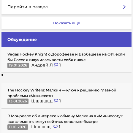
Перейти в раздел
Показать еще
Обсуждение
Vegas Hockey Knight о Дорофееве и Барбашеве на ОИ, если
бы Россия «научилась вести себя иначе
Андрей Л
1
19.01.2026
The Hockey Writers: Малкин — ключ к решению главной
проблемы «Миннесоты
Шшшшщ..
1
13.01.2026
В Монреале об интересе к обмену Малкина в «Миннесоту»:
все элементы могут сойтись довольно быстро
Шшшшщ..
1
11.01.2026