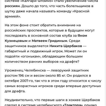
системе «Калгари Флэймз» стало увеличение числа
россиян
. Дошло до того, что часть болельщиков в
шутку даже начала называть команду «Красной
армией».
На этом фоне стоит обратить внимание на
российских проспектов, которые в будущем могут
последовать в основной состав клуба за
Яном
Кузнецовым
и
Матвеем Гридиным
. Среди
защитников выделяется
Никита Щербаков
—
габаритный и подвижный игрок. Может ли он
подойти «огонькам», обладающим большим
количеством ранних выборов на драфте?
Уроженец Челябинска — леворукий защитник
ростом 196 см и весом около 85 кг. Он родился в
октябре 2007-го, так что в этом году относится к числу
самых возрастных игроков среди впервые доступных
для драфта.
Неудивительно, что первые шаги в хоккее Щербаков
сделал в системе челябинского
«Трактора»
, однако