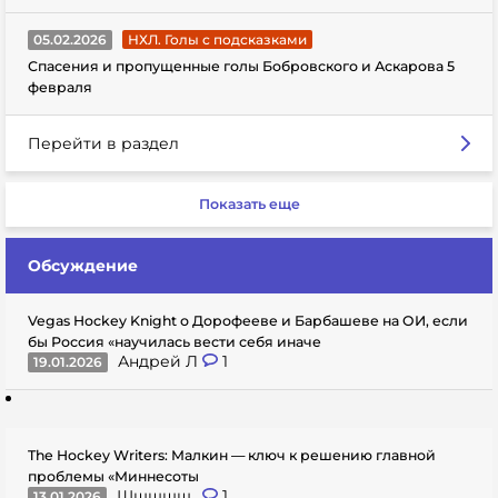
05.02.2026
НХЛ. Голы с подсказками
Спасения и пропущенные голы Бобровского и Аскарова 5
февраля
Перейти в раздел
Показать еще
Обсуждение
Vegas Hockey Knight о Дорофееве и Барбашеве на ОИ, если
бы Россия «научилась вести себя иначе
Андрей Л
1
19.01.2026
The Hockey Writers: Малкин — ключ к решению главной
проблемы «Миннесоты
Шшшшщ..
1
13.01.2026