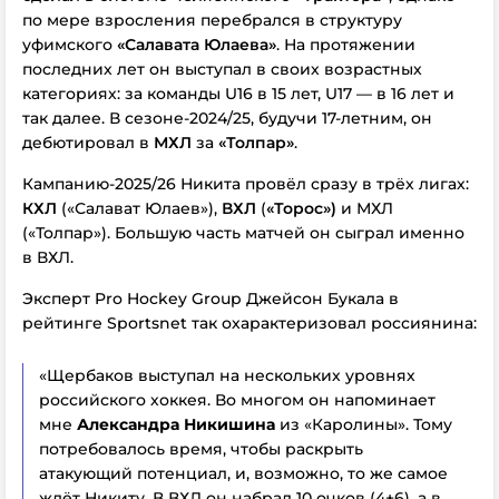
по мере взросления перебрался в структуру
уфимского
«Салавата Юлаева»
. На протяжении
последних лет он выступал в своих возрастных
категориях: за команды U16 в 15 лет, U17 — в 16 лет и
так далее. В сезоне-2024/25, будучи 17-летним, он
дебютировал в
МХЛ
за
«Толпар»
.
Кампанию-2025/26 Никита провёл сразу в трёх лигах:
КХЛ
(«Салават Юлаев»),
ВХЛ
(
«Торос»)
и МХЛ
(«Толпар»). Большую часть матчей он сыграл именно
в ВХЛ.
Эксперт Pro Hockey Group Джейсон Букала в
рейтинге Sportsnet так охарактеризовал россиянина:
«Щербаков выступал на нескольких уровнях
российского хоккея. Во многом он напоминает
мне
Александра Никишина
из «Каролины». Тому
потребовалось время, чтобы раскрыть
атакующий потенциал, и, возможно, то же самое
ждёт Никиту. В ВХЛ он набрал 10 очков (4+6), а в