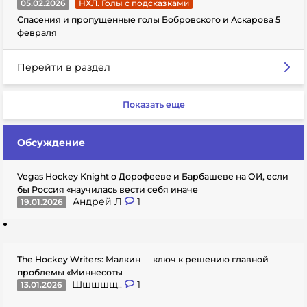
05.02.2026
НХЛ. Голы с подсказками
Спасения и пропущенные голы Бобровского и Аскарова 5
февраля
Перейти в раздел
Показать еще
Обсуждение
Vegas Hockey Knight о Дорофееве и Барбашеве на ОИ, если
бы Россия «научилась вести себя иначе
Андрей Л
1
19.01.2026
The Hockey Writers: Малкин — ключ к решению главной
проблемы «Миннесоты
Шшшшщ..
1
13.01.2026