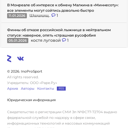
В Монреале об интересе к обмену Малкина в «Миннесоту»:
все элементы могут сойтись довольно быстро
Шшшшщ..
1
11.01.2026
Финны об отказе российской лыжнице в нейтральном
статусе: наверное, опять «страшная русофобия
костя луговой
1
05.01.2026
© 2026. InoProSport
All rights reserved.
Учредитель: ООО «Раре.Ру»
Архив
Авторы
Контакты
RSS
Юридическая информация
Свидетельство о регистрации СМИ Эл №ФС77-72704 выдано
федеральной службой по надзору в сфере связи,
информационных технологий и массовых коммуникаций