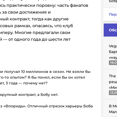
Боб
сь практически поровну: часть фанатов
ь за свои достижения и
Пер
ый контракт, тогда как другие
овых рамках, опасаясь, что клуб
Обс
иперу. Многие предлагали свои
 — от одного года до шести лет
Veg
Бар
«на
19.0
и получал 10 миллионов в сезон. Не взяли бы
The
го-то опытом? Я бы понял, если бы он хотел
реш
жет, 3 года — почему нет?
«Ми
13.0
рупный контракт, а Бобу нет.
 из «Флориды». Отличный отрезок карьеры Боба
В М
Мал