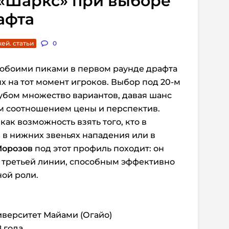
 «Шаркс» при выборе
афта
ей. статьи
0
обоими пиками в первом раунде драфта
х на тот момент игроков. Выбор под 20-м
убом множество вариантов, давая шанс
им соотношением цены и перспектив.
как возможность взять того, кто в
 в нижних звеньях нападения или в
Морозов
под этот профиль походит: он
 третьей линии, способным эффективно
ной роли.
иверситет Майами (Огайо)
8 года