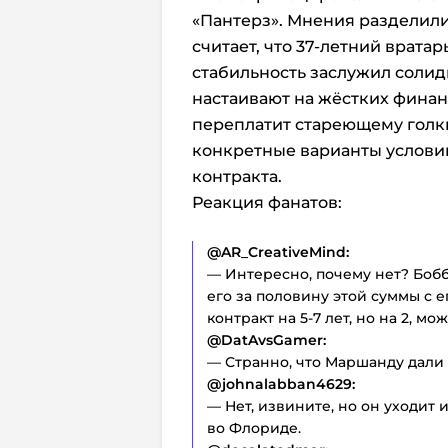
«Пантерз». Мнения разделили
считает, что 37-летний вратар
стабильность заслужил солидн
настаивают на жёстких финанс
переплатит стареющему голк
конкретные варианты условий
контракта.
Реакция фанатов:
@AR_CreativeMind:
— Интересно, почему нет? Бобб
его за половину этой суммы с е
контракт на 5-7 лет, но на 2, мо
@DatAvsGamer:
— Странно, что Маршанду дали к
@johnalabban4629:
— Нет, извините, но он уходит
во Флориде.