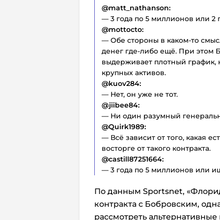
@matt_nathanson:
— 3 года по 5 миллионов или 2 
@mottocto:
— Обе стороны в каком-то смыс
денег где-либо ещё. При этом 
выдерживает плотный график,
крупных активов.
@kuov284:
— Нет, он уже не тот.
@jiibee84:
— Ни один разумный генеральн
@Quirk1989:
— Всё зависит от того, какая ес
восторге от такого контракта.
@castill87251664:
— 3 года по 5 миллионов или и
По данным Sportsnet, «Флори
контракта с Бобровским, одн
рассмотреть альтернативные 