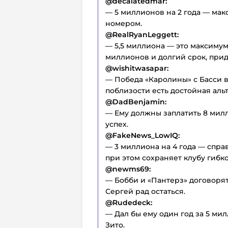
@decalatedmar:
— 5 миллионов на 2 года — мак
номером.
@RealRyanLeggett:
— 5,5 миллиона — это максимум,
миллионов и долгий срок, придё
@wishitwasapar:
— Победа «Каролины» с Басси в 
поблизости есть достойная аль
@DadBenjamin:
— Ему должны заплатить 8 милл
успех.
@FakeNews_LowIQ:
— 3 миллиона на 4 года — спра
при этом сохраняет клубу гибко
@newms69:
— Бобби и «Пантерз» договорятс
Сергей рад остаться.
@Rudedeck:
— Дал бы ему один год за 5 ми
Зито.