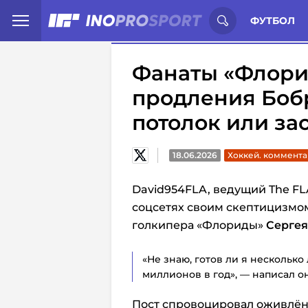
Иностранцы о спорте России:
С
ФУТБОЛ
Фанаты «Флори
продления Бобр
потолок или за
18.06.2026
Хоккей. коммент
David954FLA, ведущий The FLA
соцсетях своим скептицизмом
голкипера «Флориды»
Сергея
«Не знаю, готов ли я нескольк
миллионов в год», — написал он
Пост спровоцировал оживлё