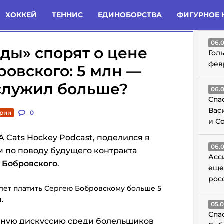
татьи
Комменты
Новости
ХОККЕЙ
ТЕННИС
ЕДИНОБОРСТВА
ФИГУРНОЕ 
ГО
06.
ды» спорят о цене
Гол
фев
овского: 5 млн —
служил больше?
06.
Спа
Вас
арии
0
и С
 Cats Hockey Podcast, поделился в
06.
 по поводу будущего контракта
Асс
 Бобровского
.
еще
рос
о лет платить Сергею Бобровскому больше 5
.
05.
Спа
нную дискуссию среди болельщиков