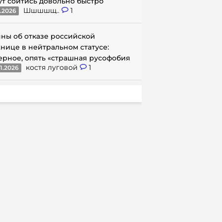
ут сойтись довольно быстро
Шшшшщ..
1
1.2026
ны об отказе российской
нице в нейтральном статусе:
ерное, опять «страшная русофобия
костя луговой
1
1.2026