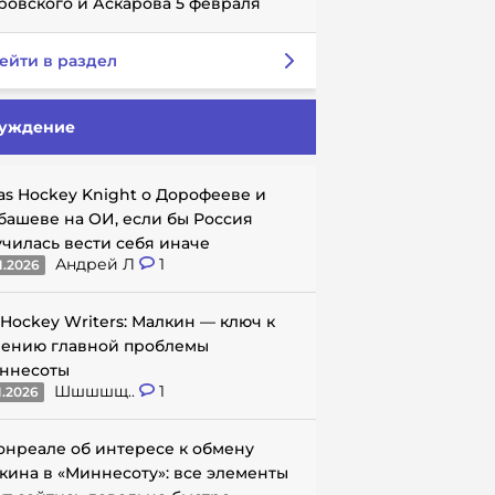
ровского и Аскарова 5 февраля
ейти в раздел
уждение
as Hockey Knight о Дорофееве и
башеве на ОИ, если бы Россия
училась вести себя иначе
Андрей Л
1
1.2026
 Hockey Writers: Малкин — ключ к
ению главной проблемы
ннесоты
Шшшшщ..
1
1.2026
онреале об интересе к обмену
кина в «Миннесоту»: все элементы