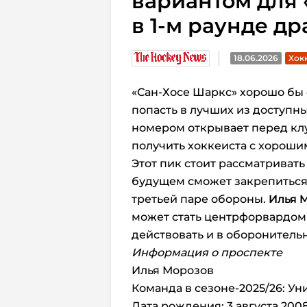
вариантом для
в 1-м раунде др
18.06.2026
Хокк
«Сан-Хосе Шаркс»
хорошо бы 
попасть в лучших из доступны
номером открывает перед кл
получить хоккеиста с хорош
Этот пик стоит рассматривать 
будущем сможет закрепиться
третьей паре обороны.
Илья 
может стать центрфорвардом
действовать и в оборонитель
Информация о проспекте
Илья Морозов
Команда в сезоне-2025/26: Ун
Дата рождения: 3 августа 200