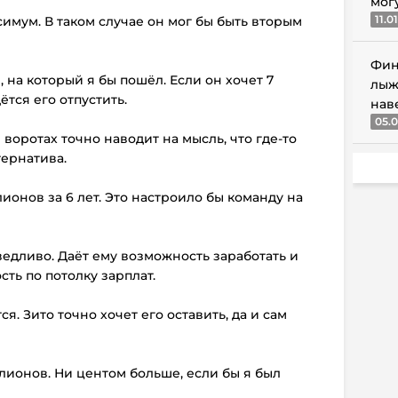
мог
11.0
симум. В таком случае он мог бы быть вторым
Фин
 на который я бы пошёл. Если он хочет 7
лыж
тся его отпустить.
нав
05.0
воротах точно наводит на мысль, что где-то
тернатива.
ионов за 6 лет. Это настроило бы команду на
ведливо. Даёт ему возможность заработать и
сть по потолку зарплат.
я. Зито точно хочет его оставить, да и сам
ллионов. Ни центом больше, если бы я был