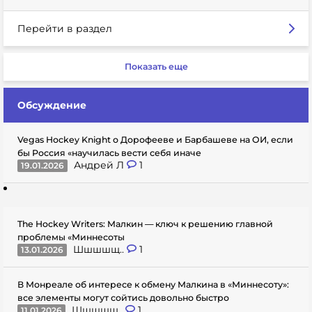
Перейти в раздел
Показать еще
Обсуждение
Vegas Hockey Knight о Дорофееве и Барбашеве на ОИ, если
бы Россия «научилась вести себя иначе
Андрей Л
1
19.01.2026
The Hockey Writers: Малкин — ключ к решению главной
проблемы «Миннесоты
Шшшшщ..
1
13.01.2026
В Монреале об интересе к обмену Малкина в «Миннесоту»:
все элементы могут сойтись довольно быстро
Шшшшщ..
1
11.01.2026