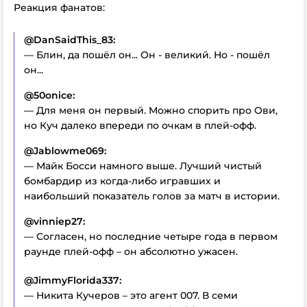
Реакция фанатов:
@DanSaidThis_83:
— Блин, да пошёл он... Он - великий. Но - пошёл
он...
@50onice:
— Для меня он первый. Можно спорить про Ови,
но Куч далеко впереди по очкам в плей-офф.
@Jablowme069:
— Майк Босси намного выше. Лучший чистый
бомбардир из когда-либо игравших и
наибольший показатель голов за матч в истории.
@vinniep27:
— Согласен, но последние четыре года в первом
раунде плей-офф – он абсолютно ужасен.
@JimmyFlorida337:
— Никита Кучеров – это агент 007. В семи