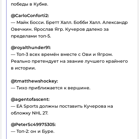
победы в Кубке.
@CarloConforti2:
— Майк Босси. Бретт Халл. Бобби Халл. Александр
Овечкин. Ярослав Ягр. Кучеров далеко за
пределами топ-5.
@royalthunder91:
— Топ-3 всех времён вместе с Ови и Ягром.
Реально претендует на звание лучшего крайнего
в истории.
@tmatthewshockey:
— Тихо приближается к вершине.
@agentofascent:
— EA Sports должны поставить Кучерова на
обложку NHL 27.
@PeterSc49975305:
— Топ-2: он и Буре.