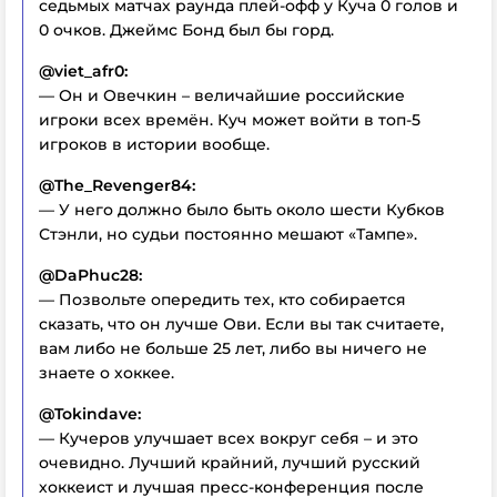
седьмых матчах раунда плей-офф у Куча 0 голов и
0 очков. Джеймс Бонд был бы горд.
@viet_afr0:
— Он и Овечкин – величайшие российские
игроки всех времён. Куч может войти в топ-5
игроков в истории вообще.
@The_Revenger84:
— У него должно было быть около шести Кубков
Стэнли, но судьи постоянно мешают «Тампе».
@DaPhuc28:
— Позвольте опередить тех, кто собирается
сказать, что он лучше Ови. Если вы так считаете,
вам либо не больше 25 лет, либо вы ничего не
знаете о хоккее.
@Tokindave:
— Кучеров улучшает всех вокруг себя – и это
очевидно. Лучший крайний, лучший русский
хоккеист и лучшая пресс-конференция после