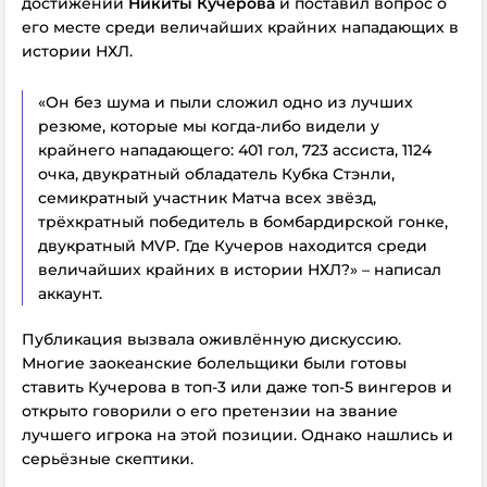
достижений
Никиты Кучерова
и поставил вопрос о
его месте среди величайших крайних нападающих в
истории НХЛ.
«Он без шума и пыли сложил одно из лучших
резюме, которые мы когда-либо видели у
крайнего нападающего: 401 гол, 723 ассиста, 1124
очка, двукратный обладатель Кубка Стэнли,
семикратный участник Матча всех звёзд,
трёхкратный победитель в бомбардирской гонке,
двукратный MVP. Где Кучеров находится среди
величайших крайних в истории НХЛ?» – написал
аккаунт.
Публикация вызвала оживлённую дискуссию.
Многие заокеанские болельщики были готовы
ставить Кучерова в топ-3 или даже топ-5 вингеров и
открыто говорили о его претензии на звание
лучшего игрока на этой позиции. Однако нашлись и
серьёзные скептики.