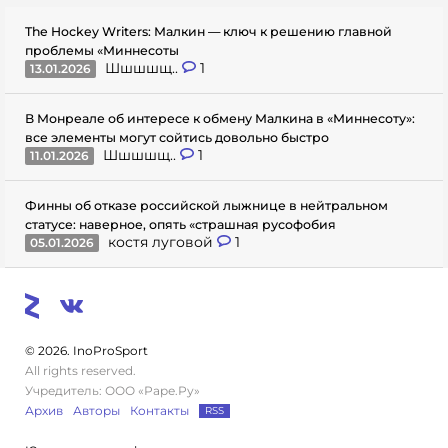
The Hockey Writers: Малкин — ключ к решению главной
проблемы «Миннесоты
Шшшшщ..
1
13.01.2026
В Монреале об интересе к обмену Малкина в «Миннесоту»:
все элементы могут сойтись довольно быстро
Шшшшщ..
1
11.01.2026
Финны об отказе российской лыжнице в нейтральном
статусе: наверное, опять «страшная русофобия
костя луговой
1
05.01.2026
© 2026. InoProSport
All rights reserved.
Учредитель: ООО «Раре.Ру»
Архив
Авторы
Контакты
RSS