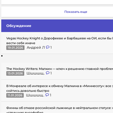
Показать еще
Обсуждение
Vegas Hockey Knight о Дорофееве и Барбашеве на ОИ, если бы
вести себя иначе
Андрей Л
1
19.01.2026
The Hockey Writers: Малкин — ключ к решению главной пробл
Шшшшщ..
1
13.01.2026
В Монреале об интересе к обмену Малкина в «Миннесоту»: все
сойтись довольно быстро
Шшшшщ..
1
11.01.2026
Финны об отказе российской лыжнице в нейтральном статусе: 
«страшная русофобия