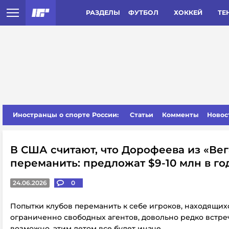
РАЗДЕЛЫ
ФУТБОЛ
ХОККЕЙ
ТЕ
Иностранцы о спорте России:
Статьи
Комменты
Новос
В США считают, что Дорофеева из «Вег
переманить: предложат $9-10 млн в го
24.06.2026
0
Попытки клубов переманить к себе игроков, находящихс
ограниченно свободных агентов, довольно редко встреч
возможно, этим летом все будет иначе.