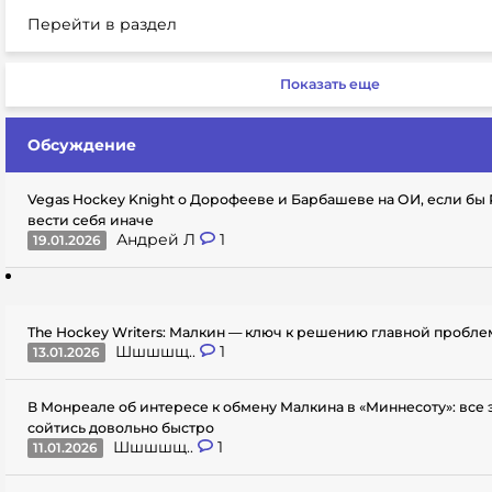
Перейти в раздел
Показать еще
Обсуждение
Vegas Hockey Knight о Дорофееве и Барбашеве на ОИ, если бы
вести себя иначе
Андрей Л
1
19.01.2026
The Hockey Writers: Малкин — ключ к решению главной пробл
Шшшшщ..
1
13.01.2026
В Монреале об интересе к обмену Малкина в «Миннесоту»: все
сойтись довольно быстро
Шшшшщ..
1
11.01.2026