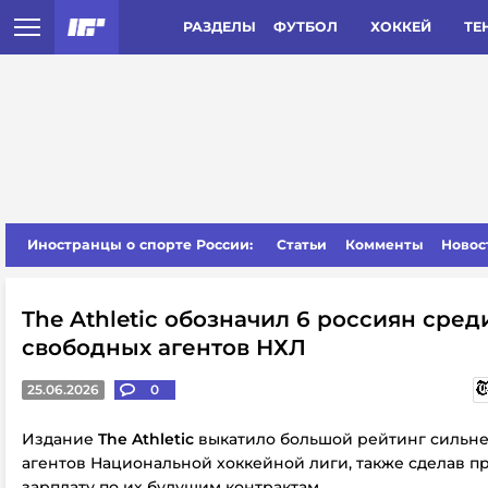
РАЗДЕЛЫ
ФУТБОЛ
ХОККЕЙ
ТЕ
Иностранцы о спорте России:
Статьи
Комменты
Новос
The Athletic обозначил 6 россиян сред
свободных агентов НХЛ
25.06.2026
0
Издание
The Athletic
выкатило большой рейтинг сильн
агентов Национальной хоккейной лиги, также сделав п
зарплату по их будущим контрактам.