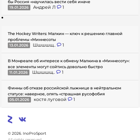
бы Россия «научилась вести себя иначе
Андрей Л
1
19.01.2026
The Hockey Writers: Малкин — ключ к решению главной
проблемы «Миннесоты
Шшшшщ..
1
13.01.2026
В Монреале об интересе к обмену Малкина в «Миннесоту»:
все элементы могут сойтись довольно быстро
Шшшшщ..
1
11.01.2026
Финны об отказе российской лыжнице в нейтральном
статусе: наверное, опять «страшная русофобия
костя луговой
1
05.01.2026
© 2026. InoProSport
All rights reserved.