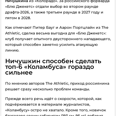
Ничушкина
из «Колорадо». За российского форварда
«Блю Джекетс» отдали выбор во втором раунде
драфта-2026, а также третьем раунде в 2027 году и
пятом в 2028.
Как отмечают Питер Бауг и Аарон Портцлайн из The
Athletic, сделка весьма выгодна для «Блю Джекетс»:
клуб получает опытного двустороннего нападающего,
который способен заметно усилить атакующую
линию.
Ничушкин способен сделать
топ-6 «Коламбуса» гораздо
сильнее
По мнению авторов The Athletic, приход россиянина
решает сразу несколько проблем команды.
Прежде всего речь идёт о скорости, которой, как
подчёркивается в материале журналистов,
«Коламбусу» остро не хватало. Кроме того, новичок
благодаря своим габаритам (193 см, 95 кг) добавит