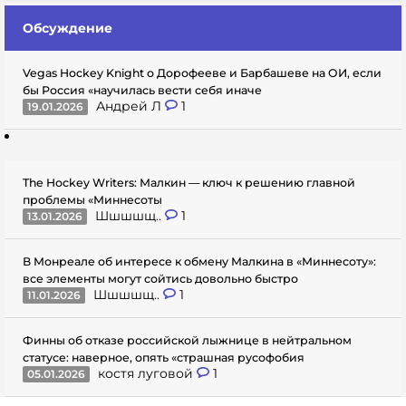
Обсуждение
Vegas Hockey Knight о Дорофееве и Барбашеве на ОИ, если
бы Россия «научилась вести себя иначе
Андрей Л
1
19.01.2026
The Hockey Writers: Малкин — ключ к решению главной
проблемы «Миннесоты
Шшшшщ..
1
13.01.2026
В Монреале об интересе к обмену Малкина в «Миннесоту»:
все элементы могут сойтись довольно быстро
Шшшшщ..
1
11.01.2026
Финны об отказе российской лыжнице в нейтральном
статусе: наверное, опять «страшная русофобия
костя луговой
1
05.01.2026