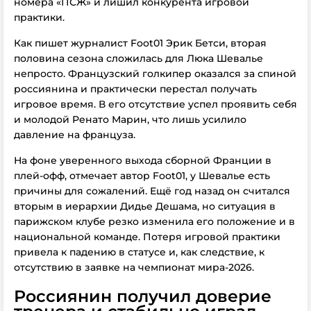
номера «ПСЖ» и лишил конкурента игровой
практики.
Как пишет журналист Foot01 Эрик Бетси, вторая
половина сезона сложилась для Люка Шевалье
непросто. Французский голкипер оказался за спиной
россиянина и практически перестал получать
игровое время. В его отсутствие успел проявить себя
и молодой Ренато Марин, что лишь усилило
давление на француза.
На фоне уверенного выхода сборной Франции в
плей-офф, отмечает автор Foot01, у Шевалье есть
причины для сожалений. Ещё год назад он считался
вторым в иерархии Дидье Дешама, но ситуация в
парижском клубе резко изменила его положение и в
национальной команде. Потеря игровой практики
привела к падению в статусе и, как следствие, к
отсутствию в заявке на чемпионат мира-2026.
Россиянин получил доверие