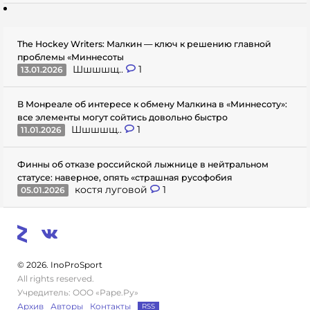
The Hockey Writers: Малкин — ключ к решению главной
проблемы «Миннесоты
Шшшшщ..
1
13.01.2026
В Монреале об интересе к обмену Малкина в «Миннесоту»:
все элементы могут сойтись довольно быстро
Шшшшщ..
1
11.01.2026
Финны об отказе российской лыжнице в нейтральном
статусе: наверное, опять «страшная русофобия
костя луговой
1
05.01.2026
© 2026. InoProSport
All rights reserved.
Учредитель: ООО «Раре.Ру»
Архив
Авторы
Контакты
RSS