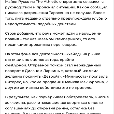
Майкл Руссо из The Athletic оперативно связался с
руководством и прояснил ситуацию. Как он сообщил,
никакого разрешения Тарасенко не получал. Более
того, лига недавно отдельно предупреждала клубы о
недопустимости подобных действий.
Стрэк добавил, что речь может идти о нарушении
правил – так называемом «тамперинге», то есть
несанкционированных переговорах.
На этом фоне вся деятельность «Уайлд» на рынке
выглядит, по оценке автора, крайне
сумбурной.
Отправной точкой стал неожиданный
поворот с Диланом Ларкиным, который изъявил
желание покинуть «Детройт». «Миннесота» проявила
интерес, но, кроме продления Майкла МакКэррона,
к
другим активным действиям это не привело.
В результате, как подчёркивает обозреватель, многие
хоккеисты, рассчитывавшие договориться о новых
соглашениях до открытия рынка, остались без
ясности.
В их числе оказался и Тарасенко, а также