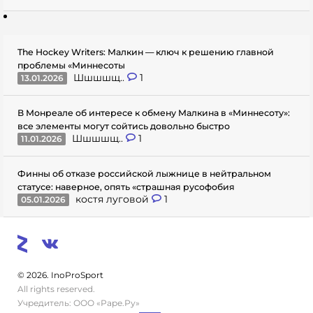
The Hockey Writers: Малкин — ключ к решению главной
проблемы «Миннесоты
Шшшшщ..
1
13.01.2026
В Монреале об интересе к обмену Малкина в «Миннесоту»:
все элементы могут сойтись довольно быстро
Шшшшщ..
1
11.01.2026
Финны об отказе российской лыжнице в нейтральном
статусе: наверное, опять «страшная русофобия
костя луговой
1
05.01.2026
© 2026. InoProSport
All rights reserved.
Учредитель: ООО «Раре.Ру»