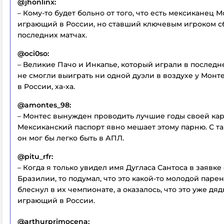
@jhonlinx:
– Кому-то будет больно от того, что есть мексиканец М
играющий в России, но ставший ключевым игроком с
последних матчах.
@oci0so:
– Великие Пачо и Инкапье, который играли в последн
не смогли выиграть ни одной дуэли в воздухе у Монт
в России, ха-ха.
@amontes_98:
– Монтес вынужден проводить лучшие годы своей кар
Мексиканский паспорт явно мешает этому парню. С т
он мог бы легко быть в АПЛ.
@pitu_rfr:
– Когда я только увидел имя Дугласа Сантоса в заявк
Бразилии, то подумал, что это какой-то молодой парен
блеснул в их чемпионате, а оказалось, что это уже дядь
играющий в России.
@arthurprimocena: