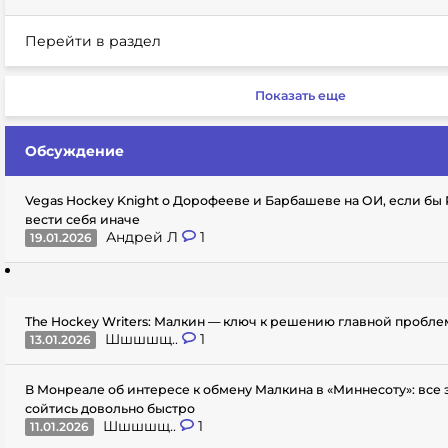
Перейти в раздел
Показать еще
Обсуждение
Vegas Hockey Knight о Дорофееве и Барбашеве на ОИ, если бы
вести себя иначе
Андрей Л
1
19.01.2026
The Hockey Writers: Малкин — ключ к решению главной пробл
Шшшшщ..
1
13.01.2026
В Монреале об интересе к обмену Малкина в «Миннесоту»: все
сойтись довольно быстро
Шшшшщ..
1
11.01.2026