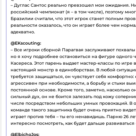
– Дуглас Сантос реально превзошел мои ожидания. Н
российский чемпионат (я – в том числе), поэтому мног
Бразилии считали, что этот игрок станет полным пров
реальности оказалось, что он играет более чем норма
адекватно.
@EKscouting:
– Все игроки сборной Парагвая заслуживают похвалы 
но я хочу подробнее остановиться на фигуре одного ч
Касереса. Этот парень выдает мастер-классы по игре 
настоящий монстр в единоборствах. В любой ситуации
требуется защищаться, он чувствует себя комфортно:
агрессивен при необходимости, а борьбу и стыки выи
постоянной основе. Кроме того, заметно, насколько он
сильный дух, он не боится залезать под кожу соперник
числе посредством небольших умных провокаций. В о
команде такого защитника будет очень приятно видеть
играет против тебя – ты его ненавидишь. Парню 26 лет
интересно посмотреть, как будет дальше развиваться 
@ElbichoJos: