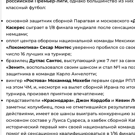
российской Премьер-лиги
, однако большинство из них
классный футбол:
основной защитник сборной Парагвая и московского
«
Касерес
сыграет в 1/8 финала мундиаля после сенсаци
немцами;
оплот центра обороны национальной команды Мексики
«Локомотива»
Сесар Монтес
уверенно пробился со сво
число 16 лучших на турнире;
бразилец
Дуглас Сантос
, выступающий уже 7 лет за сан
«Зенит»
, воспользовался своим шансом и стал №1 на п
защитника в команде Карло Анчелотти;
вингер
«Ростова» Мохаммад Мохеби
первым среди РПЛ
на этом ЧМ, и, несмотря на вылет сборной Ирана по ито
турнира, произвел приятное впечатление;
представители
«Краснодара»
,
Джон Кордоба
и
Кевин 
заметны: колумбиец, пока не отметившийся результат
действиями, имеет все шансы выиграть конкуренцию за
основном составе у Луиса Суареса, а хавбек сборной К
исторический первый мяч своей национальной команд
помог ей сенсационно квалифицироваться в 1/16 финала