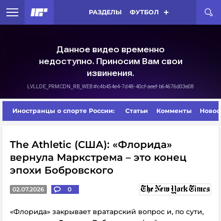
РАЗДЕЛЫ
ФУТБОЛ
Иностранцы о спорте России:
Статьи
Комменты
Новос
The Athletic (США): «Флорида»
вернула Маркстрема – это конец
эпохи Бобровского
02.07.2026
0
«Флорида» закрывает вратарский вопрос и, по сути,