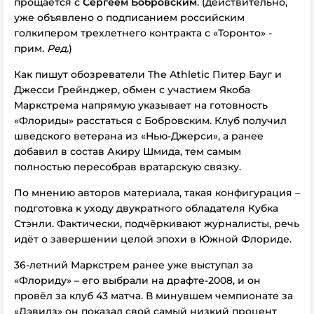
прощается с
Сергеем Бобровским
. (действительно,
уже объявлено о подписанием российским
голкипером трехлетнего контракта с «Торонто» -
прим.
Ред.
)
Как пишут обозреватели The Athletic Питер Бауг и
Джесси Грейнджер, обмен с участием Якоба
Маркстрема напрямую указывает на готовность
«Флориды» расстаться с Бобровским. Клуб получил
шведского ветерана из «Нью-Джерси», а ранее
добавил в состав Акиру Шмида, тем самым
полностью пересобрав вратарскую связку.
По мнению авторов материала, такая конфигурация –
подготовка к уходу двукратного обладателя Кубка
Стэнли. Фактически, подчёркивают журналисты, речь
идёт о завершении целой эпохи в Южной Флориде.
36-летний Маркстрем ранее уже выступал за
«Флориду» – его выбрали на драфте-2008, и он
провёл за клуб 43 матча. В минувшем чемпионате за
«Дэвилз» он показал свой самый низкий процент