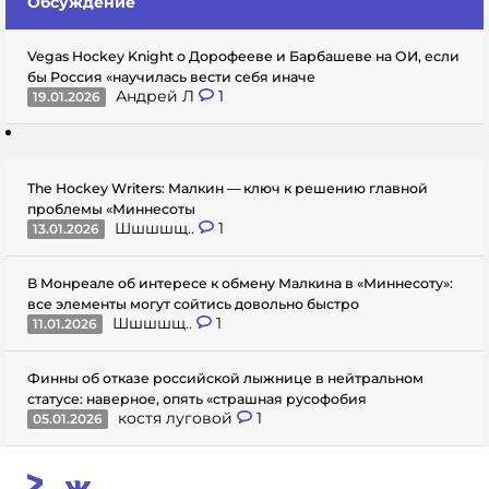
Обсуждение
Vegas Hockey Knight о Дорофееве и Барбашеве на ОИ, если
бы Россия «научилась вести себя иначе
Андрей Л
1
19.01.2026
The Hockey Writers: Малкин — ключ к решению главной
проблемы «Миннесоты
Шшшшщ..
1
13.01.2026
В Монреале об интересе к обмену Малкина в «Миннесоту»:
все элементы могут сойтись довольно быстро
Шшшшщ..
1
11.01.2026
Финны об отказе российской лыжнице в нейтральном
статусе: наверное, опять «страшная русофобия
костя луговой
1
05.01.2026