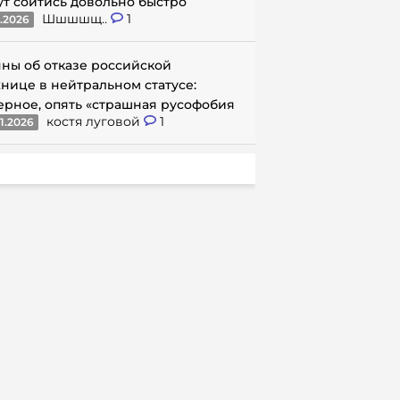
ут сойтись довольно быстро
Шшшшщ..
1
1.2026
ны об отказе российской
нице в нейтральном статусе:
ерное, опять «страшная русофобия
костя луговой
1
1.2026