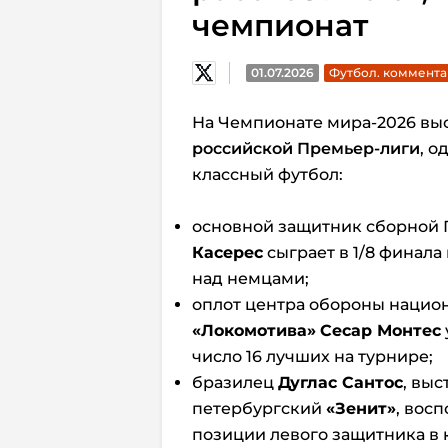
чемпионат
01.07.2026
Футбол. коммент
На Чемпионате мира-2026 выс
российской Премьер-лиги
, о
классный футбол:
основной защитник сборной 
Касерес
сыграет в 1/8 финал
над немцами;
оплот центра обороны нацио
«Локомотива»
Сесар Монтес
число 16 лучших на турнире;
бразилец
Дуглас Сантос
, выс
петербургский
«Зенит»
, вос
позиции левого защитника в 