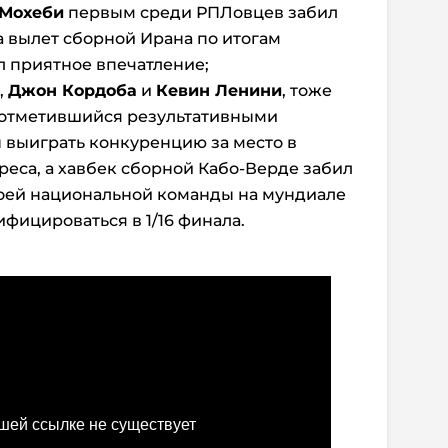
 Мохеби
первым среди РПЛовцев забил
на вылет сборной Ирана по итогам
л приятное впечатление;
,
Джон Кордоба
и
Кевин Ленини
, тоже
е отметившийся результативными
 выиграть конкуренцию за место в
реса, а хавбек сборной Кабо-Верде забил
оей национальной команды на мундиале
фицироваться в 1/16 финала.