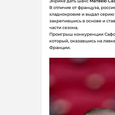
Энрике дать шанс
Матвею Са
В отличие от француза, росс
хладнокровие и выдал серию
закрепившись в основе и ст
части сезона.
Проигрыш конкуренции Сафо
который, оказавшись на лавке
Франции.