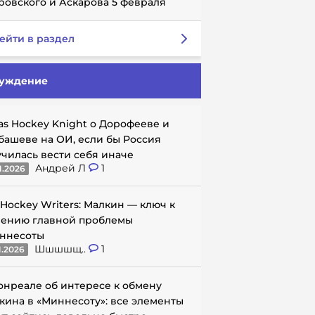
ровского и Аскарова 5 февраля
ейти в раздел
уждение
as Hockey Knight о Дорофееве и
башеве на ОИ, если бы Россия
училась вести себя иначе
Андрей Л
1
1.2026
 Hockey Writers: Малкин — ключ к
ению главной проблемы
ннесоты
Шшшшщ..
1
1.2026
онреале об интересе к обмену
кина в «Миннесоту»: все элементы