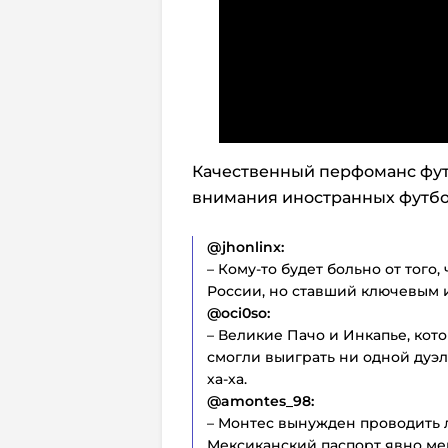
Качественный перфоманс футб
внимания иностранных футбо
@jhonlinx:
– Кому-то будет больно от того
России, но ставший ключевым и
@oci0so:
– Великие Пачо и Инкапье, кот
смогли выиграть ни одной дуэл
ха-ха.
@amontes_98:
– Монтес вынужден проводить 
Мексиканский паспорт явно меш