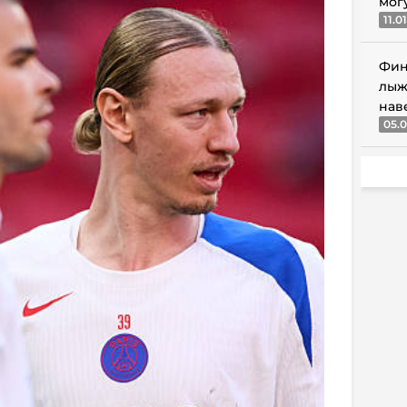
мог
11.0
Фин
лыж
нав
05.0