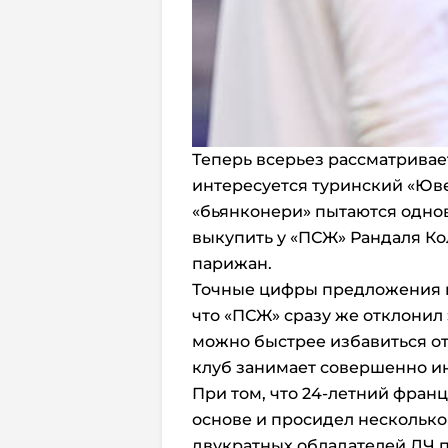
Теперь всерьез рассматривае
интересуется туринский «Юве
«бьянконери» пытаются одно
выкупить у «ПСЖ» Рандаля Ко
парижан.
Точные цифры предложения не
что «ПСЖ» сразу же отклонил 
можно быстрее избавиться от
клуб занимает совершенно и
При том, что 24-летний франц
основе и просидел несколько
двукратных обладателей ЛЧ п