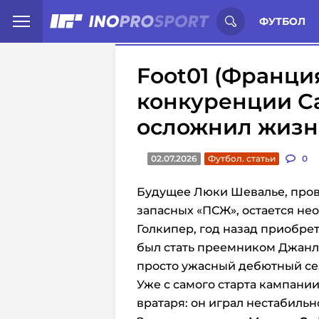
Иностранцы о спорте России:
С
ФУТБОЛ
Foot01 (Франци
конкуренции С
осложнил жизн
02.07.2026
Футбол. статьи
0
Будущее Люки Шевалье, пров
запасных «ПСЖ», остается н
Голкипер, год назад приобре
был стать преемником Джан
просто ужасный дебютный сез
Уже с самого старта кампани
вратаря: он играл нестабильн