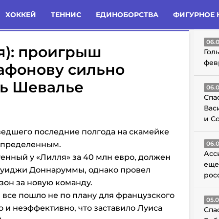
татьи
Комменты
Новости
ХОККЕЙ
ТЕННИС
ЕДИНОБОРСТВА
ФИГУРНОЕ 
ГО
06.
я): проигрыш
Гол
фев
афонову сильно
ь Шевалье
06.
Спа
Вас
и С
едшего последние полгода на скамейке
еопределенным.
06.
Асс
тенный у «Лилля» за 40 млн евро, должен
еще
луиджи Доннаруммы, однако провел
рос
он за новую команду.
и все пошло не по плану для французского
05.
о и неэффективно, что заставило Луиса
Спа