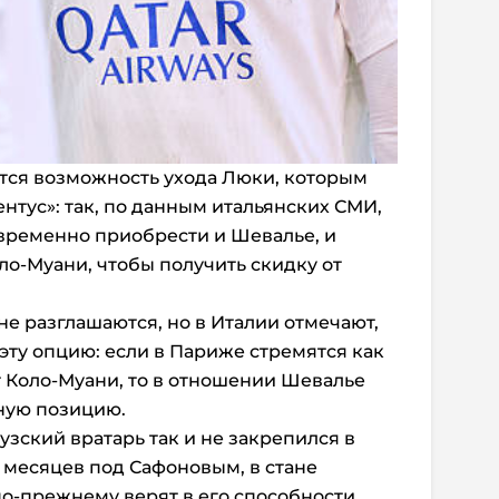
тся возможность ухода Люки, которым
нтус»: так, по данным итальянских СМИ,
временно приобрести и Шевалье, и
ло-Муани, чтобы получить скидку от
 разглашаются, но в Италии отмечают,
эту опцию: если в Париже стремятся как
 Коло-Муани, то в отношении Шевалье
ную позицию.
узский вратарь так и не закрепился в
 месяцев под Сафоновым, в стане
о-прежнему верят в его способности.