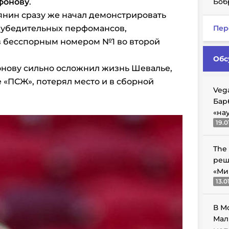
фонову
.
Боб
иянин сразу же начал демонстрировать
 убедительных перфомансов,
Пер
ав бесспорным номером №1 во второй
Обс
нову сильно осложнил жизнь Шевалье,
 «ПСЖ», потерял место и в сборной
Veg
Бар
«на
19.0
The
реш
«Ми
13.0
В М
Мал