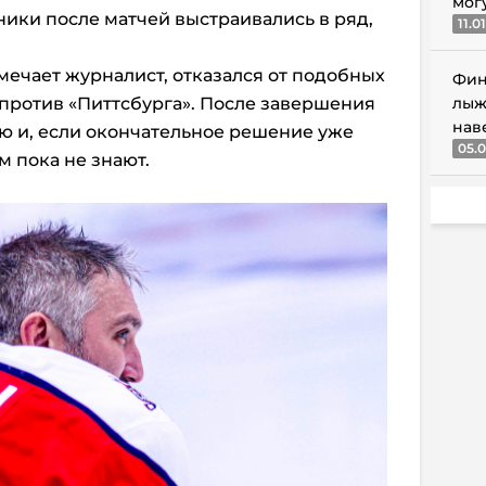
мог
ники после матчей выстраивались в ряд,
11.0
мечает журналист, отказался от подобных
Фин
против «Питтсбурга». После завершения
лыж
нав
ию и, если окончательное решение уже
05.0
м пока не знают.