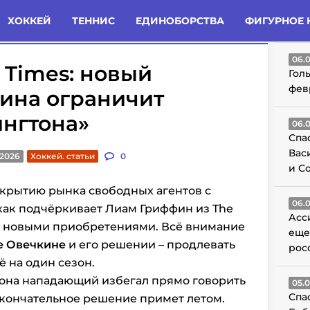
татьи
Комменты
Новости
ХОККЕЙ
ТЕННИС
ЕДИНОБОРСТВА
ФИГУРНОЕ 
ГО
06.
 Times: новый
Гол
фев
ина ограничит
нгтона»
06.
Спа
Вас
.2026
Хоккей. статьи
0
и С
ткрытию рынка свободных агентов с
06.
как подчёркивает Лиам Гриффин из The
Асс
 с новыми приобретениями. Всё внимание
еще
е Овечкине
и его решении – продлевать
рос
 на один сезон.
она нападающий избегал прямо говорить
05.
Спа
 окончательное решение примет летом.