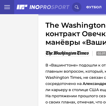
Иностранцы о спорте России:
С
ФУТБОЛ
The Washington
контракт Овечк
манёвры «Ваши
02.07
В «Вашингтоне» подошли к о
главным вопросом, который, 
Washington Times, не связан
сосредоточено на
Александр
ли карьеру в столице США ещё
На протяжении прошлого сез
о своих планах, отмечая, что