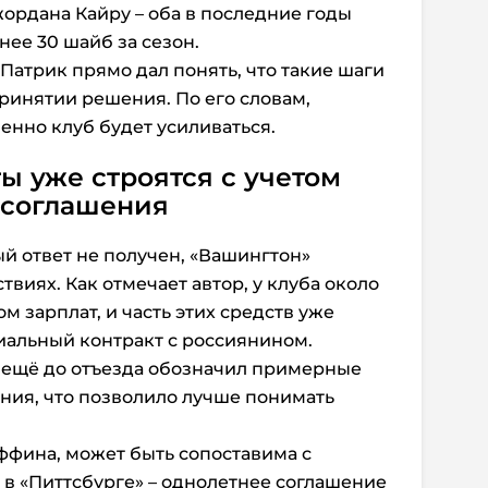
Джордана Кайру – оба в последние годы
нее 30 шайб за сезон.
атрик прямо дал понять, что такие шаги
ринятии решения. По его словам,
менно клуб будет усиливаться.
ы уже строятся с учетом
 соглашения
ый ответ не получен, «Вашингтон»
виях. Как отмечает автор, у клуба около
м зарплат, и часть этих средств уже
иальный контракт с россиянином.
д ещё до отъезда обозначил примерные
ния, что позволило лучше понимать
ффина, может быть сопоставима с
а
в «Питтсбурге» – однолетнее соглашение