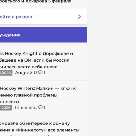
ровского и Аскарова 5 февраля
ейти в раздел
уждение
as Hockey Knight о Дорофееве и
башеве на ОИ, если бы Россия
училась вести себя иначе
Андрей Л
1
1.2026
 Hockey Writers: Малкин — ключ к
ению главной проблемы
ннесоты
Шшшшщ..
1
1.2026
онреале об интересе к обмену
кина в «Миннесоту»: все элементы