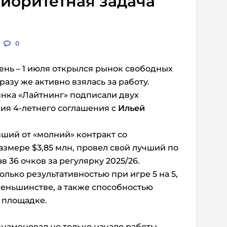
иоритетная задача
0
ень – 1 июля открылся рынок свободных
разу же активно взялась за работу.
ынка «Лайтнинг» подписали двух
ия 4-летнего соглашения с
Ильей
вший от «молний» контракт со
азмере $3,85 млн, провел свой лучший по
в 36 очков за регулярку 2025/26.
лько результативностью при игре 5 на 5,
меньшинстве, а также способностью
 площадке.
наменовал не только начало работы