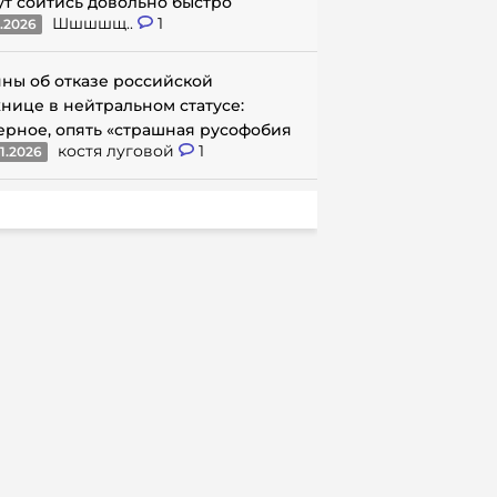
ут сойтись довольно быстро
Шшшшщ..
1
1.2026
ны об отказе российской
нице в нейтральном статусе:
ерное, опять «страшная русофобия
костя луговой
1
1.2026