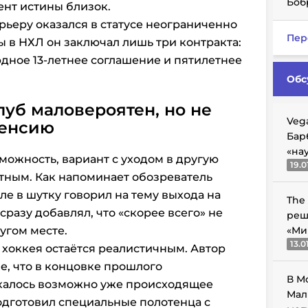
Боб
ент истины близок.
рьеру оказался в статусе неограниченно
Пер
ды в НХЛ он заключал лишь три контракта:
рдное 13-летнее соглашение и пятилетнее
Обс
луб маловероятен, но не
Veg
пенсию
Бар
«на
ожность, вариант с уходом в другую
19.0
тным. Как напоминает обозреватель
ле в шутку говорил на тему выхода на
The
сразу добавлял, что «скорее всего» не
реш
угом месте.
«Ми
13.0
 хоккея остаётся реалистичным. Автор
, что в концовке прошлого
В М
калось возможно уже происходящее
Мал
одготовил специальные полотенца с