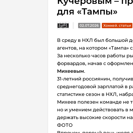
Кучеровым – пр
для «Тампы»
02.07.2026
Хоккей. статьи
В среду в НХЛ был большой д
агентов, на котором «Тампа» с
За несколько часов работы р
форвардов, начав с оформлен
Михеевым
.
31-летний россиянин, получи
среднегодовой зарплатой в р
статистике сезон в НХЛ, набра
Михеев полезен команде не то
но и умением действовать в 
держать высокие скорости на
ФОТО
Впрочем, первый день июля з