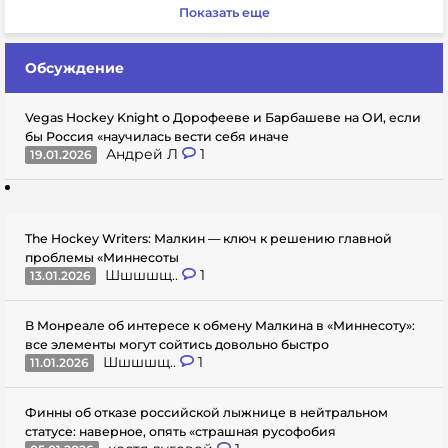
Показать еще
Обсуждение
Vegas Hockey Knight о Дорофееве и Барбашеве на ОИ, если
бы Россия «научилась вести себя иначе
Андрей Л
1
19.01.2026
The Hockey Writers: Малкин — ключ к решению главной
проблемы «Миннесоты
Шшшшщ..
1
13.01.2026
В Монреале об интересе к обмену Малкина в «Миннесоту»:
все элементы могут сойтись довольно быстро
Шшшшщ..
1
11.01.2026
Финны об отказе российской лыжнице в нейтральном
статусе: наверное, опять «страшная русофобия