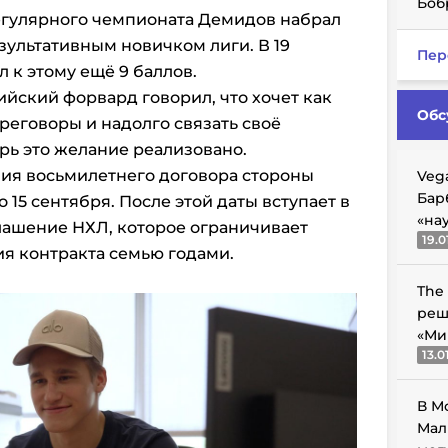
Боб
регулярного чемпионата Демидов набрал
езультативным новичком лиги. В 19
Пер
 к этому ещё 9 баллов.
йский форвард говорил, что хочет как
Обс
еговоры и надолго связать своё
рь это желание реализовано.
ния восьмилетнего договора стороны
Veg
Бар
15 сентября. После этой даты вступает в
«на
лашение НХЛ, которое ограничивает
19.0
я контракта семью годами.
The
реш
«Ми
13.0
В М
Мал