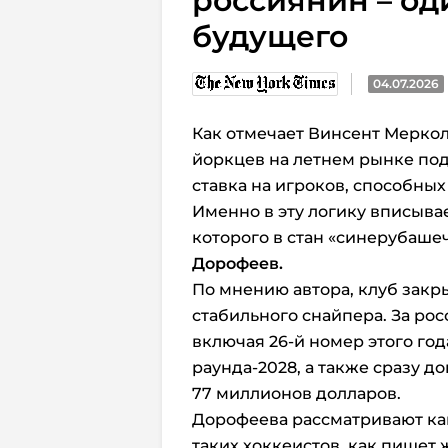
россиянин – од
будущего
04.07.2026
Как отмечает Винсент Мерколь
йоркцев на летнем рынке по
ставка на игроков, способных
Именно в эту логику вписывае
которого в стан «синерубаш
Дорофеев.
По мнению автора, клуб закр
стабильного снайпера. За ро
включая 26-й номер этого го
раунда-2028, а также сразу д
77 миллионов долларов.
Дорофеева рассматривают как
таких хоккеистов, как пишет