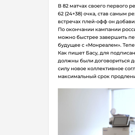
В 82 матчах своего первого 
62 (24+38) очка, став самым р
встречах плей-офф он добавил
По окончании кампании росси
можно быстрее завершить пер
будущее с «Монреалем». Тепе
Как пишет Басу, для подписа
должны были договориться до 
силу новое коллективное сог
максимальный срок продлени