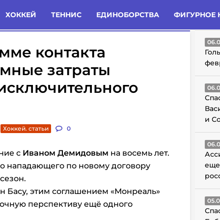
татьи
Комменты
Новости
ХОККЕЙ
ТЕННИС
ЕДИНОБОРСТВА
ФИГУРНОЕ 
ГО
06.
умме контакта
Гол
фев
омные затраты
 исключительного
06.
Спа
Вас
и С
Хоккей. статьи
0
06.
ние с
Иваном Демидовым
на восемь лет.
Асс
еще
го нападающего по новому договору
рос
 сезон.
н Басу, этим соглашением «Монреаль»
05.
рочную перспективу ещё одного
Спа