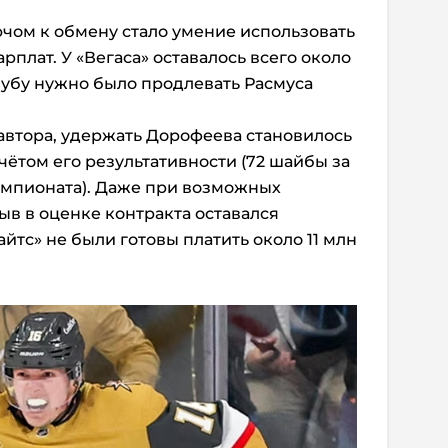
ючом к обмену стало умение использовать
рплат. У «Вегаса» оставалось всего около
клубу нужно было продлевать Расмуса
 автора, удержать Дорофеева становилось
чётом его результативности (72 шайбы за
емпионата). Даже при возможных
ыв в оценке контракта оставался
йтс» не были готовы платить около 11 млн