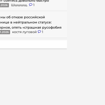
ут сойтись довольно быстро
Шшшшщ..
1
1.2026
ны об отказе российской
нице в нейтральном статусе:
ерное, опять «страшная русофобия
костя луговой
1
1.2026