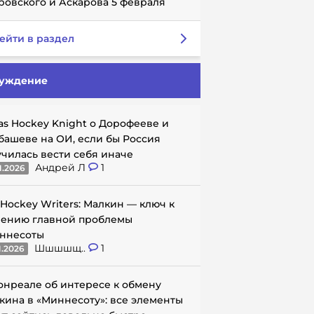
ровского и Аскарова 5 февраля
ейти в раздел
уждение
as Hockey Knight о Дорофееве и
башеве на ОИ, если бы Россия
училась вести себя иначе
Андрей Л
1
1.2026
 Hockey Writers: Малкин — ключ к
ению главной проблемы
ннесоты
Шшшшщ..
1
1.2026
онреале об интересе к обмену
кина в «Миннесоту»: все элементы