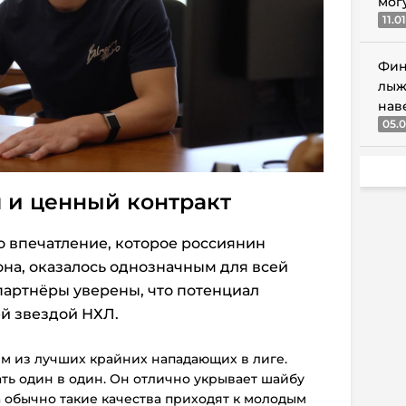
мог
11.0
Фин
лыж
нав
05.0
 и ценный контракт
то впечатление, которое россиянин
она, оказалось однозначным для всей
партнёры уверены, что потенциал
ей звездой НХЛ.
им из лучших крайних нападающих в лиге.
ть один в один. Он отлично укрывает шайбу
а обычно такие качества приходят к молодым