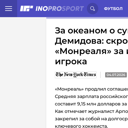
Иностранцы о спорте России:
С
ФУТБОЛ
За океаном о с
Демидова: скр
«Монреаля» за
игрока
04.07.2026
«Монреаль» продлил соглаше
Средняя зарплата российско
составит 9,15 млн долларов за
Как отмечает журналист Арпо
закрепил за собой на долгос
ключевого хоккеиста.