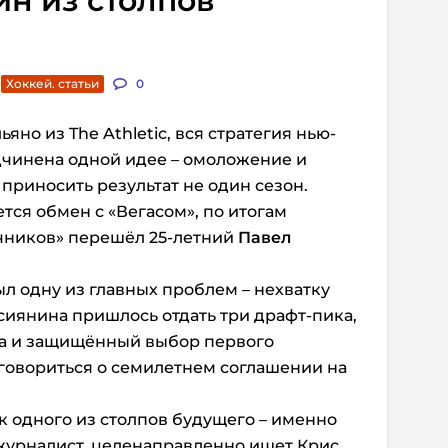
ин из столпов
Хоккей. статьи
0
яно из The Athletic, вся стратегия нью-
дчинена одной идее – омоложение и
 приносить результат не один сезон.
тся обмен с «Вегасом», по итогам
ечников» перешёл 25-летний
Павел
ыл одну из главных проблем – нехватку
ссиянина пришлось отдать три драфт-пика,
да и защищённый выбор первого
оговориться о семилетнем соглашении на
 одного из столпов будущего – именно
 журналист, целенаправленно ищет Крис