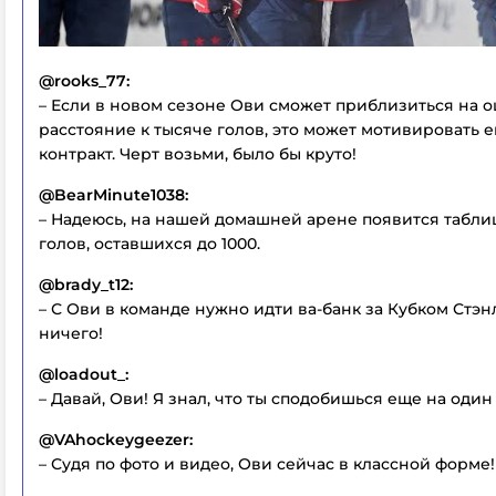
@rooks_77:
– Если в новом сезоне Ови сможет приблизиться на 
расстояние к тысяче голов, это может мотивировать е
контракт. Черт возьми, было бы круто!
@BearMinute1038:
– Надеюсь, на нашей домашней арене появится таблиц
голов, оставшихся до 1000.
@brady_t12:
– С Ови в команде нужно идти ва-банк за Кубком Стэн
ничего!
@loadout_:
– Давай, Ови! Я знал, что ты сподобишься еще на один 
@VAhockeygeezer:
– Судя по фото и видео, Ови сейчас в классной форме!