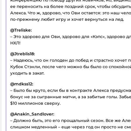
конференцию по поводу других новичков, но, видимо,
ее переносить на более поздний срок, чтобы обсудить
Алекса. Что ж, здорово, что Ови остается: это наш чел
по-прежнему любит игру и хочет вернуться на лед.
@Treliske:
– Это здорово для Ови, здорово для «Кэпс», здорово д
НХЛ!
@Jtreblis18:
– Надеюсь, что он голоден до побед и страстно хочет 
Кубок Стэнли, после чего можно бы было со спокойн
уходить в закат.
@mdkss12:
– Было бы круто, если бы в контракте Алекса предусм
бонус не за сыгранные матчи, а за забитые голы. Забье
$10 миллионов сверху.
@Anakin_Sandlover:
– Должно быть, это его прощальный сезон. Все же Але
слишком медленный – еще через год он просто не см