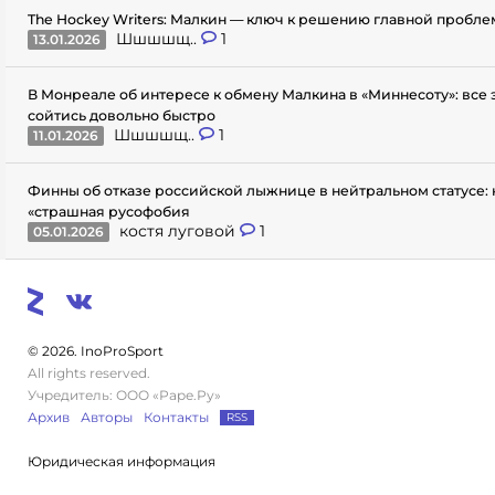
The Hockey Writers: Малкин — ключ к решению главной пробл
Шшшшщ..
1
13.01.2026
В Монреале об интересе к обмену Малкина в «Миннесоту»: все
сойтись довольно быстро
Шшшшщ..
1
11.01.2026
Финны об отказе российской лыжнице в нейтральном статусе: 
«страшная русофобия
костя луговой
1
05.01.2026
© 2026. InoProSport
All rights reserved.
Учредитель: ООО «Раре.Ру»
Архив
Авторы
Контакты
RSS
Юридическая информация