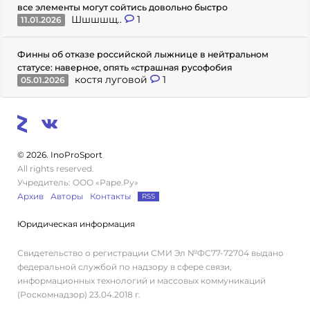
все элементы могут сойтись довольно быстро
Шшшшщ..
1
11.01.2026
Финны об отказе российской лыжнице в нейтральном
статусе: наверное, опять «страшная русофобия
костя луговой
1
05.01.2026
© 2026. InoProSport
All rights reserved.
Учредитель: ООО «Раре.Ру»
Архив
Авторы
Контакты
RSS
Юридическая информация
Свидетельство о регистрации СМИ Эл №ФС77-72704 выдано
федеральной службой по надзору в сфере связи,
информационных технологий и массовых коммуникаций
(Роскомнадзор) 23.04.2018 г.