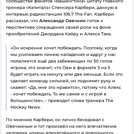
сообществе фанатов «Вашингтона» цитату главного
тренера «Кэпиталз» Спенсера Карбери, данную в
интервью радиостанции 106.7 The Fan. Карбери
рассказал, что
Александр Овечкин
готов к
перспективе сокращения своей роли на фоне
приобретений Джордана Кайру и Алекса Така.
«Он искренне хочет побеждать. Поэтому, когда
мы усиливаем линию нападения и вдруг у нас
появляется ещё два забивающих по 30 голов
игрока, это значит, что Ови в формате 5 на 5
будет играть на минуту или две меньше. Если это
сделает команду сильней, он поднимет руку и
скажет: «Да, мне это нравится», потому что Алекс
- хочет побеждать. То же самое и с игрой в
большинстве», – приводит слова тренера The
Hockey News.
По мнению Карбери, он лично беседовал с
Овечкиным и тот произвёл на него впечатление
человека, «очень впечатлённого и довольного»