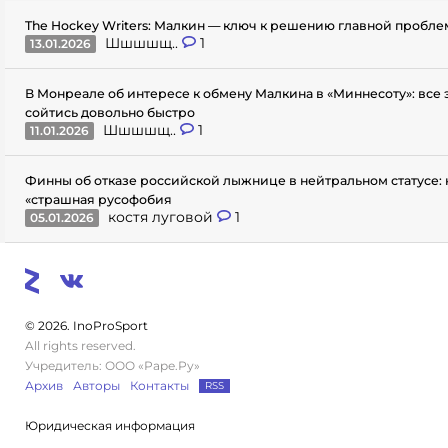
The Hockey Writers: Малкин — ключ к решению главной пробл
Шшшшщ..
1
13.01.2026
В Монреале об интересе к обмену Малкина в «Миннесоту»: все
сойтись довольно быстро
Шшшшщ..
1
11.01.2026
Финны об отказе российской лыжнице в нейтральном статусе: 
«страшная русофобия
костя луговой
1
05.01.2026
© 2026. InoProSport
All rights reserved.
Учредитель: ООО «Раре.Ру»
Архив
Авторы
Контакты
RSS
Юридическая информация