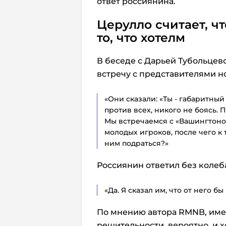
ответ россиянина.
Церулло считает, ч
то, что хотелм
В беседе с Дарьей Тубольцев
встречу с представителями но
«Они сказали: «Ты - габаритны
против всех, никого не боясь. 
Мы встречаемся с «Вашингтоном
молодых игроков, после чего к 
ним подраться?»
Россиянин ответил без колеб
«Да. Я сказал им, что от него бы
По мнению автора RMNB, име
решительности, вероятно, и 