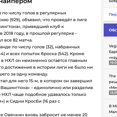
снайпером
Боб
по числу голов в регулярных
Пер
ию (929), объявил, что проведёт в лиге
шингтона», приведший клуб к
Обс
 2018 году, в прошлой регулярке -
л все 82 матча.
Veg
нде по числу голов (32), набранных
Бар
44) и всех попыток броска (542). Кроме
«на
а в НХЛ он неизменно остаётся главным
19.0
го достижения в истории лиги не было ни
шего за одну команду.
The
ал для него 15-м, в котором он завершил
реш
Вашингтона» – единолично или разделив
«Ми
13.0
ю НХЛ чаще подобное удавалось только
») и Сидни Кросби (16 раз с
В М
Мал
е Овечкин вновь забросит не менее 20