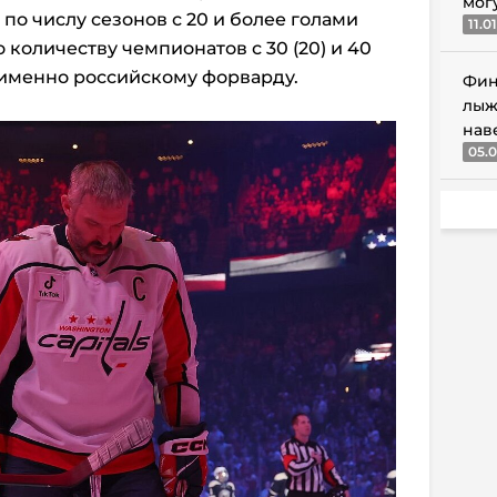
мог
 по числу сезонов с 20 и более голами
11.0
 количеству чемпионатов с 30 (20) и 40
 именно российскому форварду.
Фин
лыж
нав
05.0