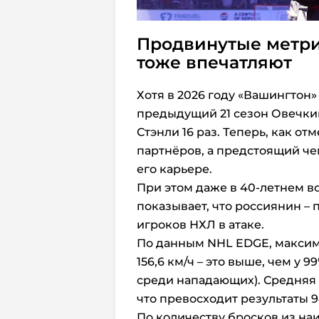
Продвинутые метр
тоже впечатляют
Хотя в 2026 году «Вашингтон»
предыдущий 21 сезон Овечки
Стэнли 16 раз. Теперь, как о
партнёров, а предстоящий че
его карьере.
При этом даже в 40-летнем в
показывает, что россиянин –
игроков НХЛ в атаке.
По данным NHL EDGE, максима
156,6 км/ч – это выше, чем у 
среди нападающих).
Средняя 
что превосходит результаты 9
По количеству бросков из наи