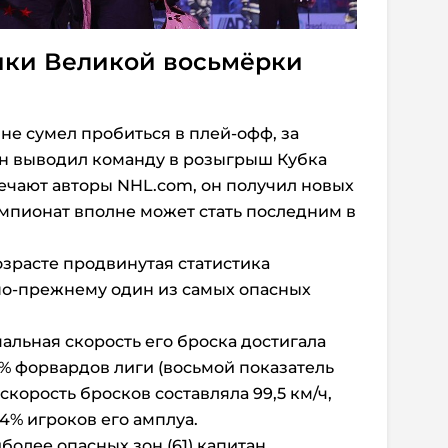
ики Великой восьмёрки
 не сумел пробиться в плей-офф, за
н выводил команду в розыгрыш Кубка
тмечают авторы NHL.com, он получил новых
мпионат вполне может стать последним в
озрасте продвинутая статистика
 по-прежнему один из самых опасных
льная скорость его броска достигала
99% форвардов лиги (восьмой показатель
скорость бросков составляла 99,5 км/ч,
4% игроков его амплуа.
более опасных зон (61) капитан