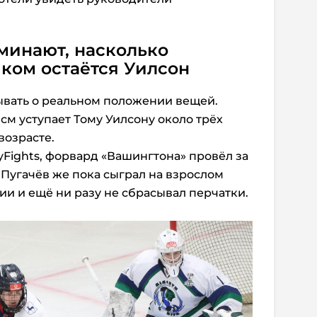
минают, насколько
ком остаётся Уилсон
ывать о реальном положении вещей.
 см уступает Тому Уилсону около трёх
 возрасте.
yFights, форвард «Вашингтона» провёл за
 Пугачёв же пока сыграл на взрослом
ии и ещё ни разу не сбрасывал перчатки.