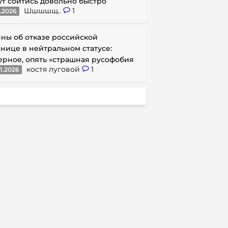
ут сойтись довольно быстро
Шшшшщ..
1
1.2026
ны об отказе российской
нице в нейтральном статусе:
ерное, опять «страшная русофобия
костя луговой
1
1.2026