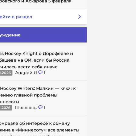
ровского и Аскарова 5 февраля
ейти в раздел
уждение
as Hockey Knight о Дорофееве и
башеве на ОИ, если бы Россия
училась вести себя иначе
Андрей Л
1
1.2026
 Hockey Writers: Малкин — ключ к
ению главной проблемы
ннесоты
Шшшшщ..
1
1.2026
онреале об интересе к обмену
кина в «Миннесоту»: все элементы