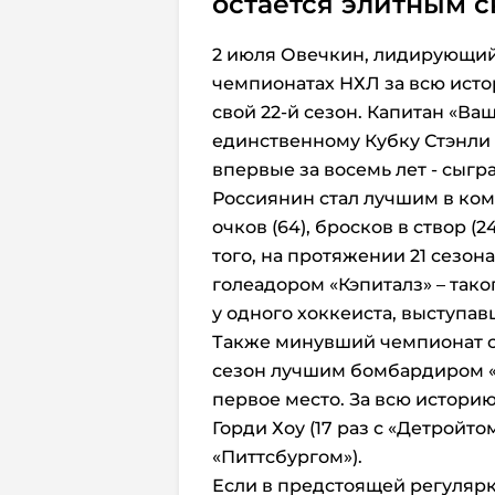
остаётся элитным 
2 июля Овечкин, лидирующий 
чемпионатах НХЛ за всю истор
свой 22-й сезон. Капитан «Ва
единственному Кубку Стэнли в
впервые за восемь лет - сыгра
Россиянин стал лучшим в кома
очков (64), бросков в створ (2
того, на протяжении 21 сезон
голеадором «Кэпиталз» – тако
у одного хоккеиста, выступав
Также минувший чемпионат ст
сезон лучшим бомбардиром «
первое место. За всю истори
Горди Хоу (17 раз с «Детройтом
«Питтсбургом»).
Если в предстоящей регулярк