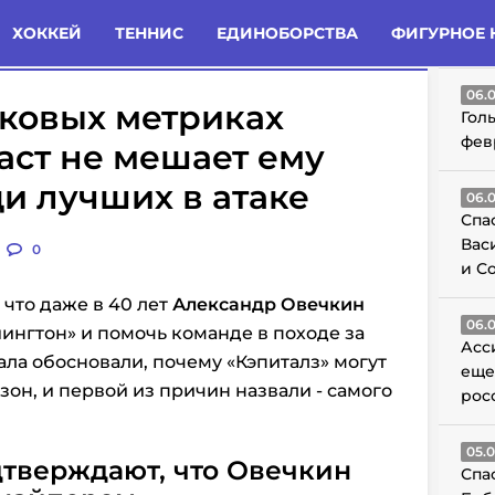
татьи
Комменты
Новости
ХОККЕЙ
ТЕННИС
ЕДИНОБОРСТВА
ФИГУРНОЕ 
ГО
06.
сковых метриках
Гол
фев
аст не мешает ему
ди лучших в атаке
06.
Спа
Вас
0
и С
 что даже в 40 лет
Александр Овечкин
06.
шингтон» и помочь команде в походе за
Асс
ала обосновали, почему «Кэпиталз» могут
еще
он, и первой из причин назвали - самого
рос
05.
тверждают, что Овечкин
Спа