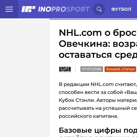
Иностранцы о спорте России:
С
ФУТБОЛ
NHL.com о бро
Овечкина: возр
оставаться сре
07.07.2026
Хоккей. статьи
В редакции NHL.com считают,
способен вести за собой «Ва
Кубок Стэнли. Авторы матери
рассчитывать на успешный сез
российского капитана.
Базовые цифры под