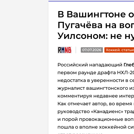
В Вашингтоне о
Пугачёва на воп
Уилсоном: не н
07.07.2026
Хоккей. статьи
Российский нападающий
Гле
первом раунде драфта НХЛ-2
недостатка в уверенности в 
журналист вашингтонского и
комментируя недавнее интерв
Как отмечает автор, во врем
руководство «Канадиенс» тр
и порой провокационные вопр
пошла о вполне хоккейной с