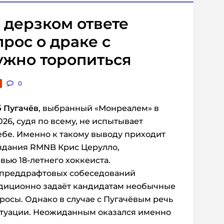
 дерзком ответе
рос о драке с
ужно торопиться
0
б Пугачёв
, выбранный «Монреалем» в
026
,
судя по всему, не испытывает
себе. Именно к такому выводу приходит
здания RMNB Крис Церулло,
ью 18-летнего хоккеиста.
я преддрафтовых собеседований
адиционно задаёт кандидатам необычные
осы. Однако в случае с Пугачёвым речь
итуации. Неожиданным оказался именно