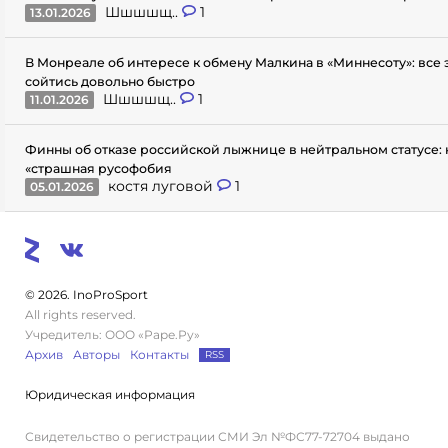
Шшшшщ..
1
13.01.2026
В Монреале об интересе к обмену Малкина в «Миннесоту»: все
сойтись довольно быстро
Шшшшщ..
1
11.01.2026
Финны об отказе российской лыжнице в нейтральном статусе: 
«страшная русофобия
костя луговой
1
05.01.2026
© 2026. InoProSport
All rights reserved.
Учредитель: ООО «Раре.Ру»
Архив
Авторы
Контакты
RSS
Юридическая информация
Свидетельство о регистрации СМИ Эл №ФС77-72704 выдано