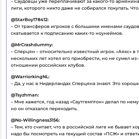
– Саудовцы уже переплачивают за какого-то армянин
лиги, которого никто даже не собирался покупать. Что-
@StarBoy178412:
– От трансферов игроков с большими именами саудов
скатывается к подписанию каких-то ноунеймов.
@MrCrashdummy:
– Сперцян – относительно известный игрок. «Аякс» в 
нескольких лет хотел его приобрести, но не сумел из-
отношении российских клубов.
@WarriorkingNL:
– Да, у нас в Нидерландах Сперцяна знают. Это хорош
@Tsyzhman:
– Мне кажется, год назад «Саутгемптон» делал по нем
но он отказался переходить.
@No-Willingness3156:
– Тем, кто считает, что в российской лиге не бывает х
надо бы посмотреть на текущий состав «ПСЖ» и ответи