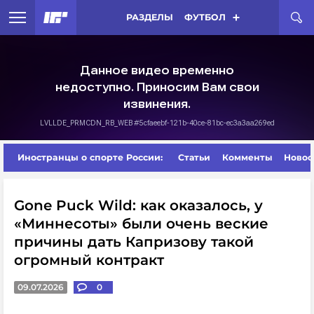
РАЗДЕЛЫ
ФУТБОЛ
Иностранцы о спорте России:
Статьи
Комменты
Новос
Gone Puck Wild: как оказалось, у
«Миннесоты» были очень веские
причины дать Капризову такой
огромный контракт
09.07.2026
0