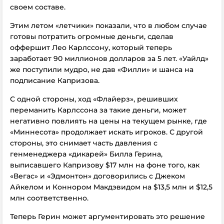
своем составе.
Этим летом «летчики» показали, что в любом случае
готовы потратить огромные деньги, сделав
оффершит Лео Карлссону, который теперь
заработает 90 миллионов долларов за 5 лет. «Уайлд»
же поступили мудро, не дав «Филли» и шанса на
подписание Капризова.
С одной стороны, ход «Флайерз», решивших
переманить Карлссона за такие деньги, может
негативно повлиять на цены на текущем рынке, где
«Миннесота» продолжает искать игроков. С другой
стороны, это снимает часть давления с
генменеджера «дикарей» Билла Герина,
выписавшего Капризову $17 млн на фоне того, как
«Вегас» и «Эдмонтон» договорились с Джеком
Айкелом и Коннором Макдэвидом на $13,5 млн и $12,5
млн соответственно.
Теперь Герин может аргументировать это решение