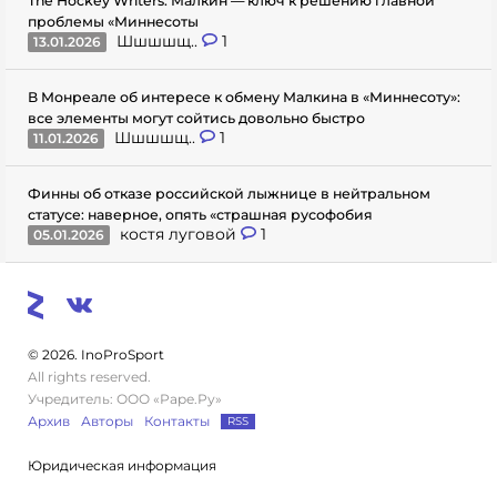
The Hockey Writers: Малкин — ключ к решению главной
проблемы «Миннесоты
Шшшшщ..
1
13.01.2026
В Монреале об интересе к обмену Малкина в «Миннесоту»:
все элементы могут сойтись довольно быстро
Шшшшщ..
1
11.01.2026
Финны об отказе российской лыжнице в нейтральном
статусе: наверное, опять «страшная русофобия
костя луговой
1
05.01.2026
© 2026. InoProSport
All rights reserved.
Учредитель: ООО «Раре.Ру»
Архив
Авторы
Контакты
RSS
Юридическая информация