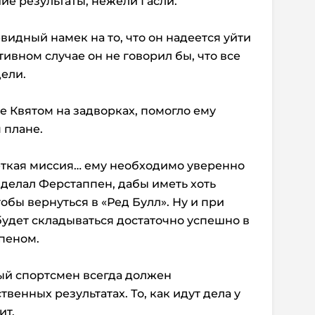
ие результаты, нежели Гасли.
евидный намек на то, что он надеется уйти
тивном случае он не говорил бы, что все
дели.
е Квятом на задворках, помогло ему
 плане.
четкая миссия… ему необходимо уверенно
о делал Ферстаппен, дабы иметь хоть
обы вернуться в «Ред Булл». Ну и при
 будет складываться достаточно успешно в
пеном.
ый спортсмен всегда должен
венных результатах. То, как идут дела у
ит.