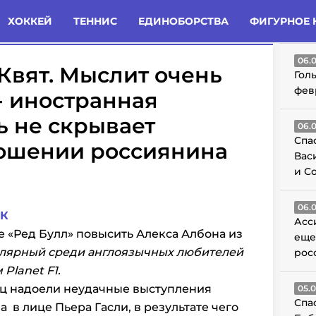
татьи
Комменты
Новости
ХОККЕЙ
ТЕННИС
ЕДИНОБОРСТВА
ФИГУРНОЕ 
ГО
06.
Квят. Мыслит очень
Гол
фев
- иностранная
ь не скрывает
06.
Спа
ношении россиянина
Вас
и С
06.
К
Асс
 «Ред Булл» повысить Алекса Албона из
еще
улярный среди англоязычных любителей
рос
м
Planet
F
1.
ц надоели неудачные выступления
05.
Спа
в лице Пьера Гасли, в результате чего