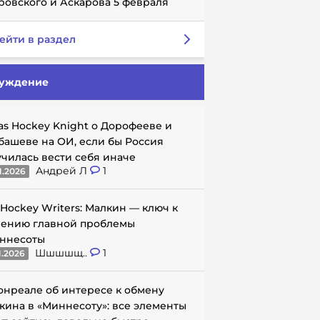
ровского и Аскарова 5 февраля
ейти в раздел
уждение
as Hockey Knight о Дорофееве и
башеве на ОИ, если бы Россия
училась вести себя иначе
Андрей Л
1
1.2026
 Hockey Writers: Малкин — ключ к
ению главной проблемы
ннесоты
Шшшшщ..
1
1.2026
онреале об интересе к обмену
кина в «Миннесоту»: все элементы