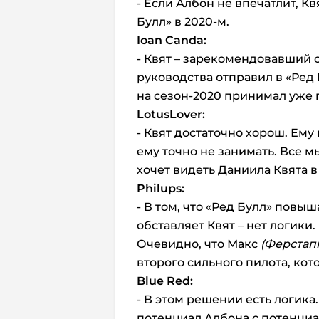
- Если Албон не впечатлит, Кв
Булл» в 2020-м.
Ioan
Canda:
- Квят – зарекомендовавший с
руководства отправил в «Ред 
на сезон-2020 принимал уже 
LotusLover:
- Квят достаточно хорош. Ем
ему точно не занимать. Все м
хочет видеть Даниила Квята в
Philups:
- В том, что «Ред Булл» повыш
обставляет Квят – нет логики.
Очевидно, что Макс
(Ферстап
второго сильного пилота, кот
Blue
Red:
- В этом решении есть логика
потенциал Албона с потенциа