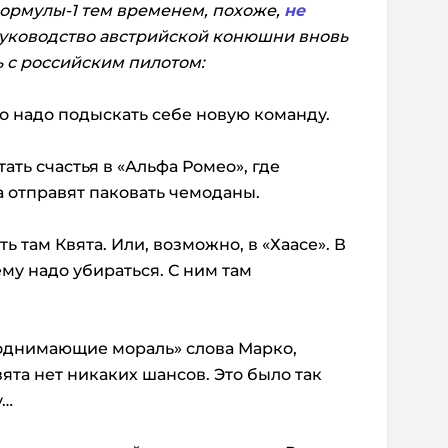
ормулы-1 тем временем, похоже,
не
 руководство австрийской конюшни вновь
ь с российским пилотом:
но надо подыскать себе новую команду.
ать счастья в «Альфа Ромео», где
 отправят паковать чемоданы.
ь там Квята. Или, возможно, в «Хаасе». В
ему надо убираться. С ним там
поднимающие мораль» слова Марко,
вята нет никаких шансов. Это было так
у…