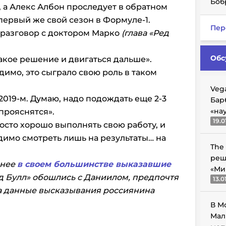
Боб
», а Алекс Албон проследует в обратном
 первый же свой сезон в Формуле-1.
Пер
 разговор с доктором Марко
(глава «Ред
Обс
акое решение и двигаться дальше».
идимо, это сыграло свою роль в таком
Veg
 2019-м. Думаю, надо подождать еще 2-3
Бар
«на
прояснятся».
19.0
осто хорошо выполнять свою работу, и
димо смотреть лишь на результаты… на
The
реш
анее
в своем большинстве выказавшие
«Ми
ед Булл» обошлись с Даниилом, предпочтя
13.0
на данные высказывания россиянина
В М
Мал