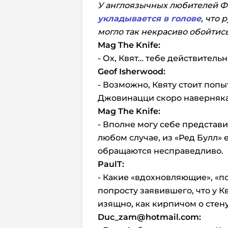
У англоязычных любителей Ф
укладывается в голове
, что
могло так некрасиво обойтис
Mag The Knife:
- Ох, Квят… тебе действитель
Geof
Isherwood:
- Возможно, Квяту стоит попыт
Джовинацци скоро наверняка
Mag
The
Knife:
- Вполне могу себе представит
любом случае, из «Ред Булл» 
обращаются несправедливо.
PaulT:
- Какие «вдохновляющие», «
попросту заявившего, что у К
изящно, как кирпичом о стен
Duc
_
zam
@
hotmail
.
com: