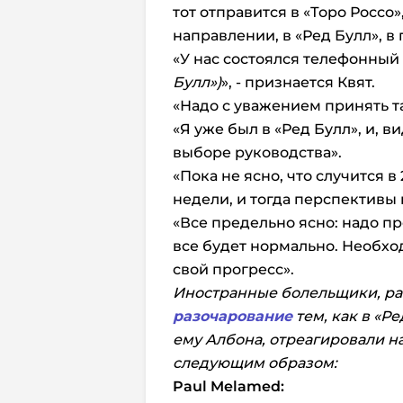
тот отправится в «Торо Россо
направлении, в «Ред Булл», в
«У нас состоялся телефонный
Булл»)
», - признается Квят.
«Надо с уважением принять т
«Я уже был в «Ред Булл», и, в
выборе руководства».
«Пока не ясно, что случится в
недели, и тогда перспективы 
«Все предельно ясно: надо пр
все будет нормально. Необхо
свой прогресс».
Иностранные болельщики, р
разочарование
тем, как в «Р
ему Албона, отреагировали 
следующим образом:
Paul
Melamed: