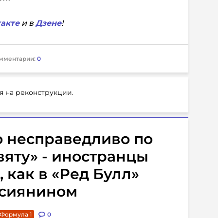
акте
и в
Дзене
!
мментарии:
0
я на реконструкции.
то несправедливо по
яту» - иностранцы
 как в «Ред Булл»
ссиянином
Формула 1
0