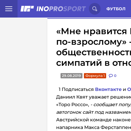
Иностранцы о спорте России:
С
ФУТБОЛ
«Мне нравится 
по-взрослому» 
общественност
симпатий в от
29.08.2019
Формула 1
0
1 Подписаться
Вконтакте
и
О
Даниил Квят уважает решение
«Торо Россо»,
- сообщает поп
автогонок сайт под название
Австрийской команде наконе
напарника Макса Ферстаппена 