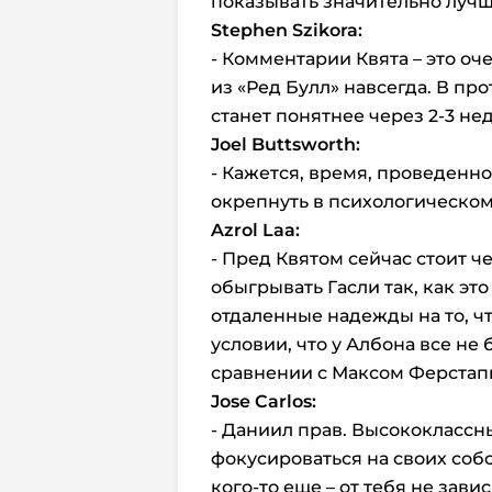
показывать значительно лучш
Stephen
Szikora:
- Комментарии Квята – это оч
из «Ред Булл» навсегда. В про
станет понятнее через 2-3 не
Joel
Buttsworth:
- Кажется, время, проведенно
окрепнуть в психологическом
Azrol
Laa:
- Пред Квятом сейчас стоит 
обыгрывать Гасли так, как эт
отдаленные надежды на то, чт
условии, что у Албона все не
сравнении с Максом Ферстап
Jose
Carlos:
- Даниил прав. Высококлассн
фокусироваться на своих собст
кого-то еще – от тебя не завис