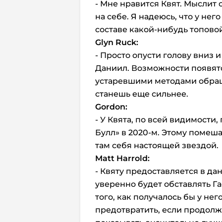
- Мне нравится Квят. Мыслит
на себе. Я надеюсь, что у не
составе какой-нибудь топово
Glyn
Ruck:
- Просто опусти голову вниз 
Даниил. Возможности появятс
устаревшими методами обраще
станешь еще сильнее.
Gordon:
- У Квята, по всей видимости
Булл» в 2020-м. Этому помеш
там себя настоящей звездой.
Matt
Harrold:
- Квяту предоставляется в да
уверенно будет обставлять Га
того, как получалось бы у нег
предотвратить, если продол