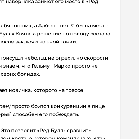
ят наверняка займет его место в «Ред
ебя гонщик, а Албон – нет. Я бы на месте
Булл» Квята, а решение по поводу состава
после заключительной гонки.
у присущи небольшие огрехи, но скорости
ы знаем, что Гельмут Марко просто не
 своих болидах.
ает новичка, которого на трассе
пен)
просто боится конкуренции в лице
орый способен его побеждать.
. Это позволит «Ред Булл» сравнить
лом Квята, о котором команде уже и так