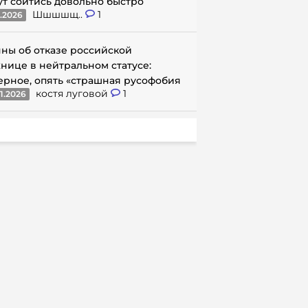
ут сойтись довольно быстро
Шшшшщ..
1
1.2026
ны об отказе российской
нице в нейтральном статусе:
ерное, опять «страшная русофобия
костя луговой
1
1.2026