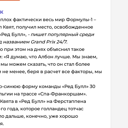
К
плох фактически весь мир Формулы-1 –
л Квят, получил место, освобожденное
«Ред Булл»,
- пишет популярный среди
од названием
Grand
Prix
24/7.
о при этом на днях объяснил такое
«Я думаю, что Албон лучше. Мы знаем,
 мы можем сказать, что он стал более
не менее, беря в расчет все факторы, мы
о-синюю форму команды «Ред Булл» 30
ельгии на трассе «Спа-Франкоршам».
Квята в «Ред Булл» на Ферстаппена
го года, которое голландец тотчас
ло дальше, конечно, уже хорошо
я.