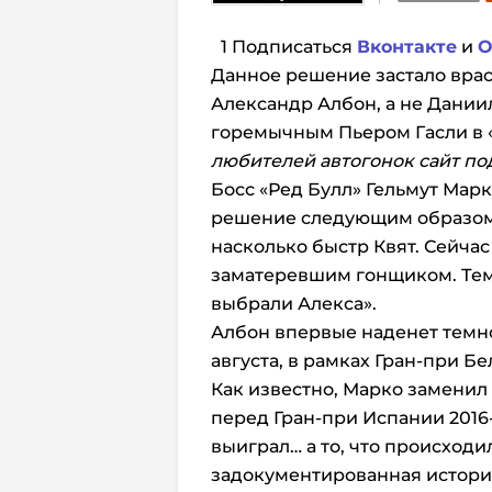
1 Подписаться
Вконтакте
и
О
Данное решение застало врас
Александр Албон, а не Дании
горемычным Пьером Гасли в 
любителей автогонок сайт п
Босс «Ред Булл» Гельмут Марк
решение следующим образом: 
насколько быстр Квят. Сейчас
заматеревшим гонщиком. Тем 
выбрали Алекса».
Албон впервые наденет темн
августа, в рамках Гран-при Б
Как известно, Марко заменил 
перед Гран-при Испании 2016-
выиграл… а то, что происходи
задокументированная истори