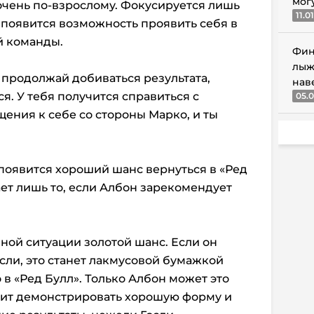
мог
 очень по-взрослому. Фокусируется лишь
11.0
го появится возможность проявить себя в
й команды.
Фин
лыж
и продолжай добиваться результата,
нав
я. У тебя получится справиться с
05.0
ния к себе со стороны Марко, и ты
, появится хороший шанс вернуться в «Ред
ает лишь то, если Албон зарекомендует
нной ситуации золотой шанс. Если он
сли, это станет лакмусовой бумажкой
о в «Ред Булл». Только Албон может это
жит демонстрировать хорошую форму и