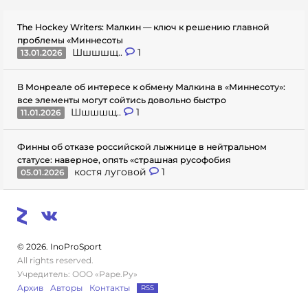
The Hockey Writers: Малкин — ключ к решению главной
проблемы «Миннесоты
Шшшшщ..
1
13.01.2026
В Монреале об интересе к обмену Малкина в «Миннесоту»:
все элементы могут сойтись довольно быстро
Шшшшщ..
1
11.01.2026
Финны об отказе российской лыжнице в нейтральном
статусе: наверное, опять «страшная русофобия
костя луговой
1
05.01.2026
© 2026. InoProSport
All rights reserved.
Учредитель: ООО «Раре.Ру»
Архив
Авторы
Контакты
RSS